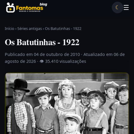
Pular para o conteúdo
☰
☾
Desenhos antigos
Séries antigas
Notícias
Lista A-Z
Início
›
Séries antigas
›
Os Batutinhas - 1922
Os Batutinhas - 1922
Publicado em 04 de outubro de 2010
· Atualizado em 06 de
agosto de 2026 ·
👁 35.410 visualizações