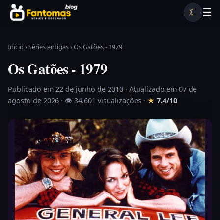
Pular para o conteúdo
☰
☾
Desenhos antigos
Séries antigas
Notícias
Lista A-Z
Início
›
Séries antigas
›
Os Gatões - 1979
Os Gatões - 1979
Publicado em 22 de junho de 2010
· Atualizado em 07 de
agosto de 2026 ·
👁 34.601 visualizações
·
★
7.4/10