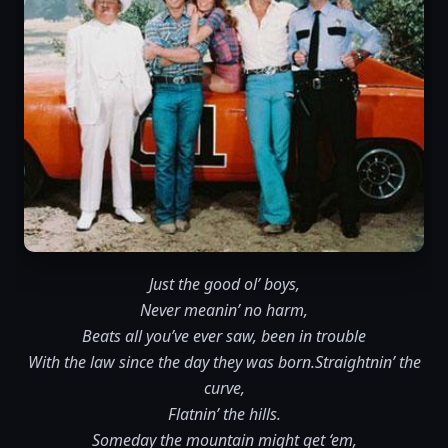
Just the good ol’ boys,
Never meanin’ no harm,
Beats all you’ve ever saw, been in trouble
With the law since the day they was born.
Straightnin’ the
curve,
Flatnin’ the hills.
Someday the mountain might get ‘em,