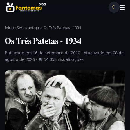
Pular para o conteúdo
☰
☾
Desenhos antigos
Séries antigas
Notícias
Lista A-Z
Início
›
Séries antigas
›
Os Três Patetas - 1934
Os Três Patetas - 1934
Publicado em 16 de setembro de 2010
· Atualizado em 08 de
agosto de 2026 ·
👁 54.053 visualizações