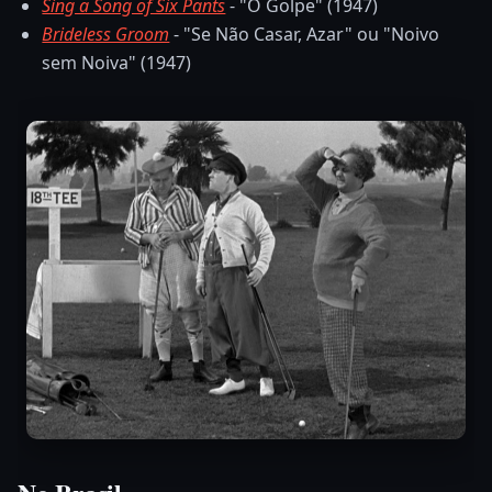
Sing a Song of Six Pants
- "O Golpe" (1947)
Brideless Groom
- "Se Não Casar, Azar" ou "Noivo
sem Noiva" (1947)