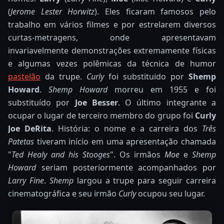
(
Jerome Lester Horwitz
). Eles ficaram famosos pelo
trabalho em vários filmes e por estrelarem diversos
curtas-metragens, onde apresentavam
invariavelmente demonstrações extremamente físicas
e algumas vezes polêmicas da técnica de humor
pastelão
da trupe.
Curly
foi substituido por
Shemp
Howard
.
Shemp Howard
morreu em 1955 e foi
substituído por
Joe Besser
. O último integrante a
ocupar o lugar de terceiro membro do grupo foi
Curly
Joe DeRita
.
História
: o nome e a carreira dos
Três
Patetas
tiveram início em uma apresentação chamada
"
Ted Healy and his Stooges
". Os irmãos
Moe
e
Shemp
Howard
seriam posteriormente acompanhados por
Larry Fine
.
Shemp
largou a trupe para seguir carreira
cinematográfica e seu irmão
Curly
ocupou seu lugar.