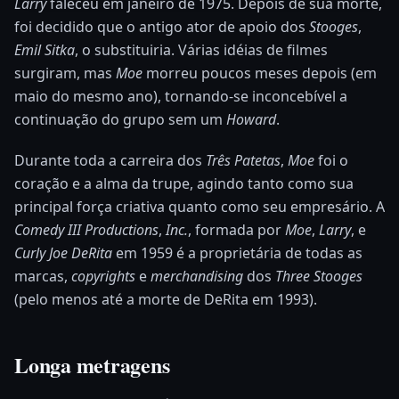
Larry
faleceu em janeiro de 1975. Depois de sua morte,
foi decidido que o antigo ator de apoio dos
Stooges
,
Emil Sitka
, o substituiria. Várias idéias de filmes
surgiram, mas
Moe
morreu poucos meses depois (em
maio do mesmo ano), tornando-se inconcebível a
continuação do grupo sem um
Howard
.
Durante toda a carreira dos
Três Patetas
,
Moe
foi o
coração e a alma da trupe, agindo tanto como sua
principal força criativa quanto como seu empresário. A
Comedy III Productions
,
Inc.
, formada por
Moe
,
Larry
, e
Curly Joe DeRita
em 1959 é a proprietária de todas as
marcas,
copyrights
e
merchandising
dos
Three Stooges
(pelo menos até a morte de DeRita em 1993).
Longa metragens