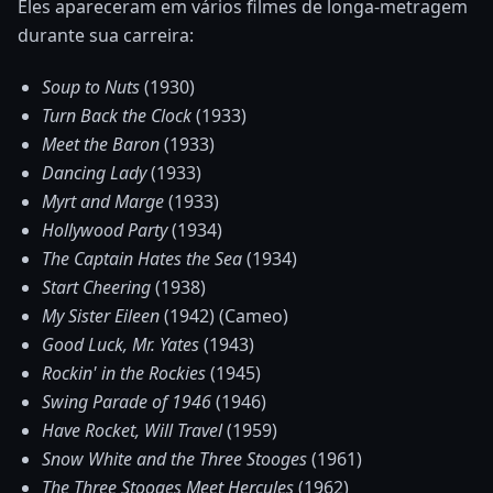
Eles apareceram em vários filmes de longa-metragem
durante sua carreira:
Soup to Nuts
(1930)
Turn Back the Clock
(1933)
Meet the Baron
(1933)
Dancing Lady
(1933)
Myrt and Marge
(1933)
Hollywood Party
(1934)
The Captain Hates the Sea
(1934)
Start Cheering
(1938)
My Sister Eileen
(1942) (Cameo)
Good Luck, Mr. Yates
(1943)
Rockin' in the Rockies
(1945)
Swing Parade of 1946
(1946)
Have Rocket, Will Travel
(1959)
Snow White and the Three Stooges
(1961)
The Three Stooges Meet Hercules
(1962)