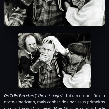
Os
Três Patetas
("
Three Stooges
") foi um grupo cômico
norte-americano, mais conhecidos por seus primeiros
nomes:
Larry
(
Larry Fine
),
Moe
(
Moe Howard
) e
Curly