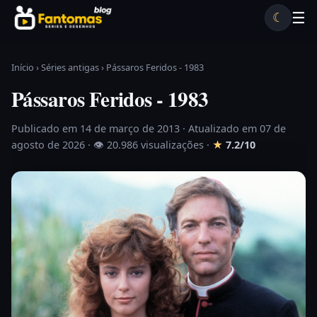
Pular para o conteúdo
☰
☾
Desenhos antigos
Séries antigas
Notícias
Lista A-Z
Início
›
Séries antigas
›
Pássaros Feridos - 1983
Pássaros Feridos - 1983
Publicado em 14 de março de 2013
· Atualizado em 07 de
agosto de 2026 ·
👁 20.986 visualizações
·
★
7.2/10