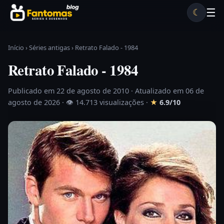
Pular para o conteúdo
☰
☾
Desenhos antigos
Séries antigas
Notícias
Lista A-Z
Início
›
Séries antigas
›
Retrato Falado - 1984
Retrato Falado - 1984
Publicado em 22 de agosto de 2010
· Atualizado em 06 de
agosto de 2026 ·
👁 14.713 visualizações
·
★
6.9/10