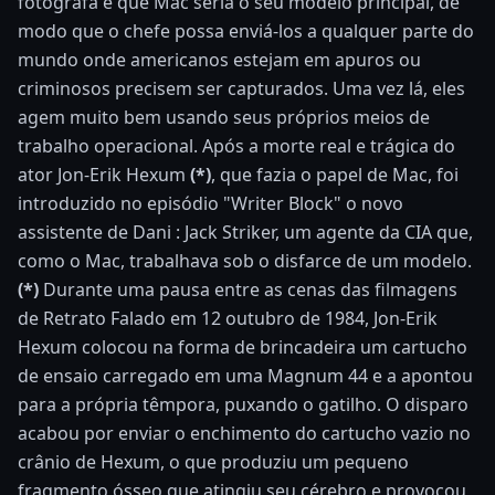
fotógrafa e que Mac seria o seu modelo principal, de
modo que o chefe possa enviá-los a qualquer parte do
mundo onde americanos estejam em apuros ou
criminosos precisem ser capturados. Uma vez lá, eles
agem muito bem usando seus próprios meios de
trabalho operacional. Após a morte real e trágica do
ator Jon-Erik Hexum
(*)
, que fazia o papel de Mac, foi
introduzido no episódio "Writer Block" o novo
assistente de Dani : Jack Striker, um agente da CIA que,
como o Mac, trabalhava sob o disfarce de um modelo.
(*)
Durante uma pausa entre as cenas das filmagens
de Retrato Falado em 12 outubro de 1984, Jon-Erik
Hexum colocou na forma de brincadeira um cartucho
de ensaio carregado em uma Magnum 44 e a apontou
para a própria têmpora, puxando o gatilho. O disparo
acabou por enviar o enchimento do cartucho vazio no
crânio de Hexum, o que produziu um pequeno
fragmento ósseo que atingiu seu cérebro e provocou