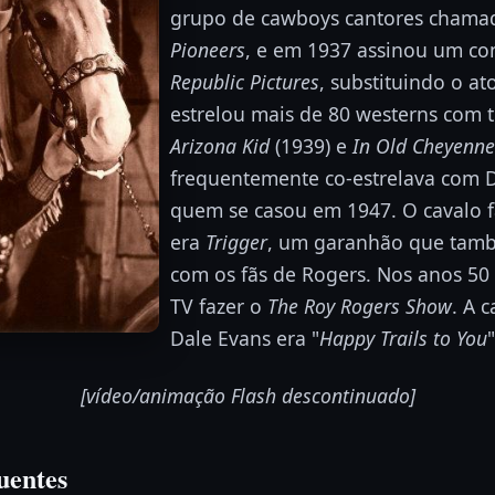
grupo de cawboys cantores cham
Pioneers
, e em 1937 assinou um co
Republic Pictures
, substituindo o at
estrelou mais de 80 westerns com 
Arizona Kid
(1939) e
In Old Cheyenne
frequentemente co-estrelava com 
quem se casou em 1947. O cavalo 
era
Trigger
, um garanhão que tamb
com os fãs de Rogers. Nos anos 50 
TV fazer o
The Roy Rogers Show
. A 
Dale Evans era "
Happy Trails to You
"
[vídeo/animação Flash descontinuado]
uentes