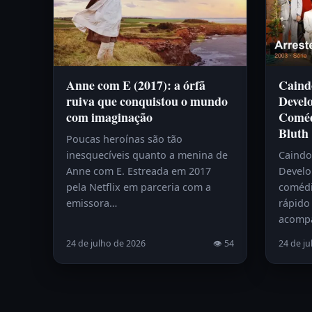
Anne com E (2017): a órfã
Caind
ruiva que conquistou o mundo
Devel
com imaginação
Coméd
Bluth
Poucas heroínas são tão
inesquecíveis quanto a menina de
Caindo
Anne com E. Estreada em 2017
Develo
pela Netflix em parceria com a
comédi
emissora…
rápido 
acomp
24 de julho de 2026
👁 54
24 de ju