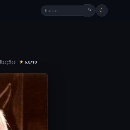
☾
🔍
lizações
·
★
6.8/10