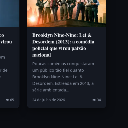
co
Brooklyn Nine-Nine: Lei &
 virou
Desordem (2013): a comédia
policial que virou paixão
nacional
com
Poucas comédias conquistaram
r de
um público tão fiel quanto
h
Brooklyn Nine-Nine: Lei &
Desordem. Estreada em 2013, a
série ambientada…
👁 65
24 de julho de 2026
👁 34