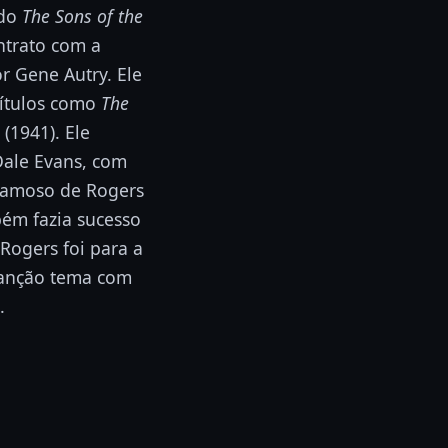
ado
The Sons of the
ntrato com a
or Gene Autry. Ele
títulos como
The
(1941). Ele
Dale Evans, com
famoso de Rogers
ém fazia sucesso
Rogers foi para a
canção tema com
.