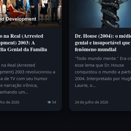
o na Real (Arrested
Dr. House (2004): o médi
opment) 2003: A
genial e insuportável que
ia Genial da Família
fenômeno mundial
"Todo mundo mente." Era 
 na Real (Arrested
esse lema que Dr. House
pment) 2003 revolucionou a
conquistou o mundo a parti
a de TV com seu humor
2004. Interpretado por Hug
e narração irônica,
Laurie, o…
anhando um…
lho de 2026
👁 54
24 de julho de 2026