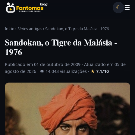
Pular para o conteúdo
☰
☾
Desenhos antigos
Séries antigas
Notícias
Lista A-Z
Início
›
Séries antigas
›
Sandokan, o Tigre da Malásia - 1976
Sandokan, o Tigre da Malásia -
1976
Publicado em 01 de outubro de 2009
· Atualizado em 05 de
agosto de 2026 ·
👁 14.043 visualizações
·
★
7.1/10