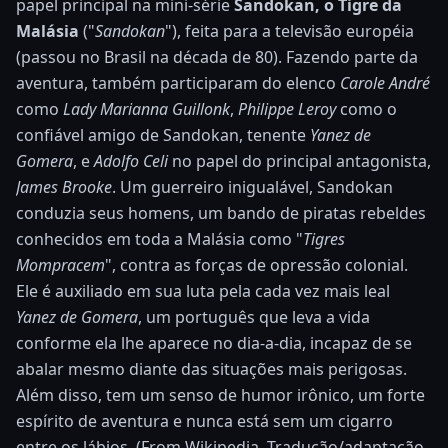
papel principal na mini-série
Sandokan, o Tigre da
Malásia
("
Sandokan
"), feita para a televisão européia
(passou no Brasil na década de 80). Fazendo parte da
aventura, também participaram do elenco
Carole André
como
Lady Marianna Guillonk
,
Philippe Leroy
como o
confiável amigo de Sandokan, tenente
Yanez de
Gomera
, e
Adolfo Celi
no papel do principal antagonista,
James Brooke
. Um guerreiro inigualável, Sandokan
conduzia seus homens, um bando de piratas rebeldes
conhecidos em toda a Malásia como "
Tigres
Mompracem
", contra as forças de opressão colonial.
Ele é auxiliado em sua luta pela cada vez mais leal
Yanez de Gomera
, um português que leva a vida
conforme ela lhe aparece no dia-a-dia, incapaz de se
abalar mesmo diante das situações mais perigosas.
Além disso, tem um senso de humor irônico, um forte
espírito de aventura e nunca está sem um cigarro
entre os lábios. (From Wikipedia. Tradução/adaptação