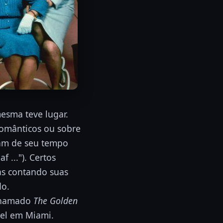
mesma teve lugar.
românticos ou sobre
ham de seu tempo
 ..."). Certos
as contando suas
do.
 chamado
The Golden
tel em Miami.