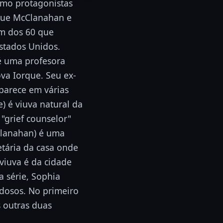
omo protagonistas
, Rue McClanahan e
am dos 60 que
stados Unidos.
 é uma profesora
ova Iorque. Seu ex-
aparece em várias
) é viuva natural da
 "grief counselor"
cClanahan) é uma
etária da casa onde
 viuva é da cidade
a série, Sophia
idosos. No primeiro
s outras duas