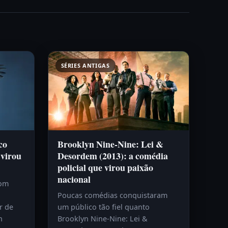
SÉRIES ANTIGAS
co
Brooklyn Nine-Nine: Lei &
 virou
Desordem (2013): a comédia
policial que virou paixão
nacional
com
Poucas comédias conquistaram
r de
um público tão fiel quanto
h
Brooklyn Nine-Nine: Lei &