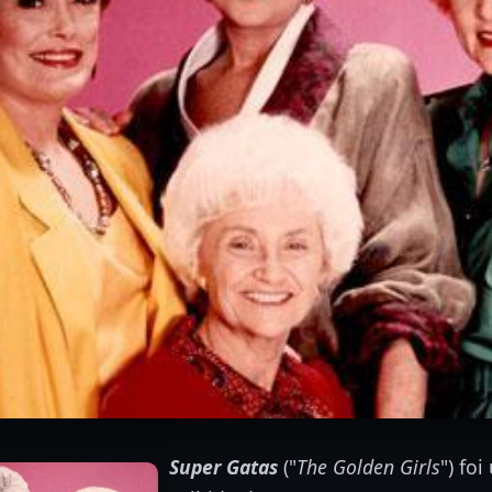
Super Gatas
("
The Golden Girls
") fo