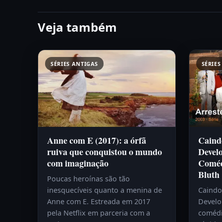
Veja também
SÉRIES ANTIGAS
SÉRIES
Anne com E (2017): a órfã
Caind
ruiva que conquistou o mundo
Devel
com imaginação
Coméd
Bluth
Poucas heroínas são tão
inesquecíveis quanto a menina de
Caindo
Anne com E. Estreada em 2017
Develo
pela Netflix em parceria com a
comédi