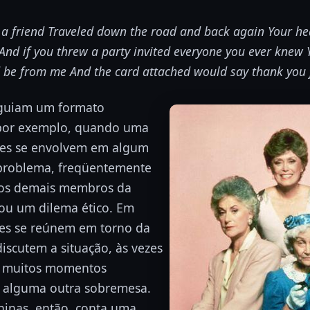
a friend Traveled down the road and back again Your hea
And if you threw a party invited everyone you ever knew
d be from me And the card attached would say thank you f
eguiam um formato
por exemplo, quando uma
res se envolvem em algum
u problema, freqüentemente
ros demais membros da
 ou um dilema ético. Em
es se reúnem em torno da
iscutem a situação, às vezes
m muitos momentos
 alguma outra sobremesa.
inas, então, conta uma