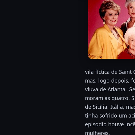
vila fíctica de Sai
mas, logo depois, f
viuva de Atlanta, G
moram as quatro. So
de Sicília, Itália,
tinha sofrido um ac
episódio houve incê
mulheres.