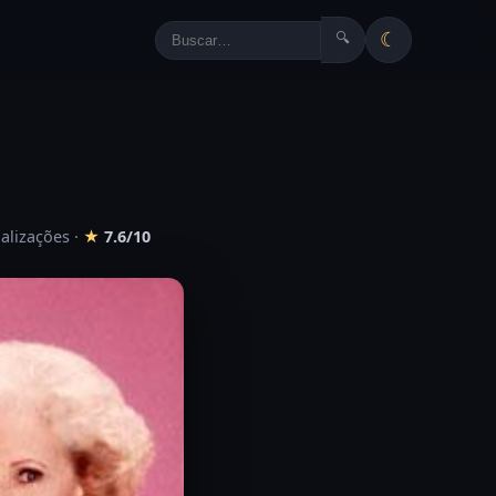
☾
🔍
ualizações
·
★
7.6/10