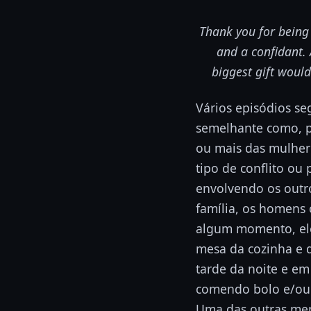
Thank you for being 
and a confidant. 
biggest gift woul
Vários episódios s
semelhante como, 
ou mais das mulhe
tipo de conflito o
envolvendo os out
família, os homens
algum momento, el
mesa da cozinha e d
tarde da noite e e
comendo bolo e/ou
Uma das outras men