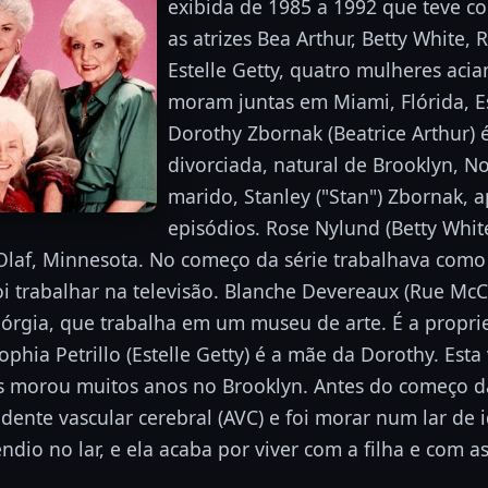
exibida de 1985 a 1992 que teve c
as atrizes Bea Arthur, Betty White
Estelle Getty, quatro mulheres aci
moram juntas em Miami, Flórida, E
Dorothy Zbornak (Beatrice Arthur)
divorciada, natural de Brooklyn, N
marido, Stanley ("Stan") Zbornak, 
episódios. Rose Nylund (Betty White
nt Olaf, Minnesota. No começo da série trabalhava como
oi trabalhar na televisão. Blanche Devereaux (Rue M
eórgia, que trabalha em um museu de arte. É a propri
phia Petrillo (Estelle Getty) é a mãe da Dorothy. Esta
 mas morou muitos anos no Brooklyn. Antes do começo d
idente vascular cerebral (AVC) e foi morar num lar de 
ndio no lar, e ela acaba por viver com a filha e com a