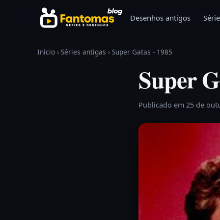
Pular para o conteúdo
Desenhos antigos
Série
Início
›
Séries antigas
›
Super Gatas - 1985
Super G
Publicado em 25 de out