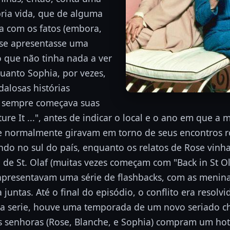
pria vida, que de alguma
a com os fatos (embora,
se apresentasse uma
o que não tinha nada a ver
uanto Sophia, por vezes,
alosas histórias
a sempre começava suas
ture It ...", antes de indicar o local e o ano em que a 
he normalmente giravam em torno de seus encontros 
ndo no sul do país, enquanto os relatos de Rose vin
de St. Olaf (muitas vezes começam com "Back in St Olaf
presentavam uma série de flashbacks, com as menin
 juntas. Até o final do episódio, o conflito era resolvi
 a serie, houve uma temporada de um novo seriado
s senhoras (Rose, Blanche, e Sophia) compram um ho