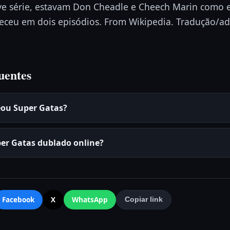
ve série, estavam Don Cheadle e Cheech Marin como
eceu em dois episódios. From Wikipedia. Tradução/ada
uentes
eou Super Gatas?
per Gatas dublado online?
Facebook
X
WhatsApp
Copiar link