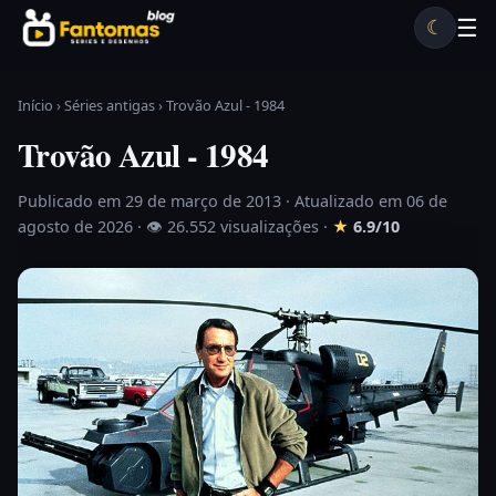
Pular para o conteúdo
☰
☾
Desenhos antigos
Séries antigas
Notícias
Lista A-Z
Início
›
Séries antigas
›
Trovão Azul - 1984
Trovão Azul - 1984
Publicado em 29 de março de 2013
· Atualizado em 06 de
agosto de 2026 ·
👁 26.552 visualizações
·
★
6.9/10