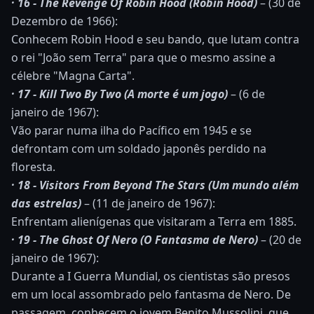
· 16 - The Revenge Of Robin Hood (Robin Hood)
– (30 de
Dezembro de 1966):
Conhecem Robin Hood e seu bando, que lutam contra
o rei "João sem Terra" para que o mesmo assine a
célebre "Magna Carta".
· 17 - Kill Two By Two (A morte é um jogo)
– (6 de
janeiro de 1967):
Vão parar numa ilha do Pacífico em 1945 e se
defrontam com um soldado japonês perdido na
floresta.
· 18 - Visitors From Beyond The Stars (Um mundo além
das estrelas)
– (11 de janeiro de 1967):
Enfrentam alienígenas que visitaram a Terra em 1885.
· 19 - The Ghost Of Nero (O Fantasma de Nero)
– (20 de
janeiro de 1967):
Durante a I Guerra Mundial, os cientistas são presos
em um local assombrado pelo fantasma de Nero. De
passagem, conhecem o jovem Benito Mussolini, que