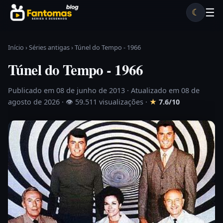
Pular para o conteúdo
☰
☾
Desenhos antigos
Séries antigas
Notícias
Lista A-Z
Início
›
Séries antigas
›
Túnel do Tempo - 1966
Túnel do Tempo - 1966
Publicado em 08 de junho de 2013
· Atualizado em 08 de
agosto de 2026 ·
👁 59.511 visualizações
·
★
7.6/10