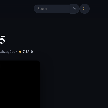
☾
🔍
5
ualizações
·
★
7.8/10