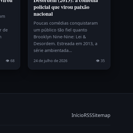
 virou
Desordem (2013): a comédia
policial que virou paixão
nacional
com
Poucas comédias conquistaram
r de
um público tão fiel quanto
h
Brooklyn Nine-Nine: Lei &
Desordem. Estreada em 2013, a
série ambientada…
👁 68
24 de julho de 2026
👁 35
Início
RSS
Sitemap