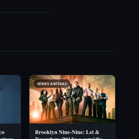
SÉRIES ANTIGAS
co
Brooklyn Nine-Nine: Lei &