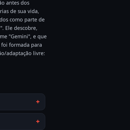
ão antes dos
ias de sua vida,
ados como parte de
. Ele descobre,
ome "Gemini", e que
 foi formada para
ão/adaptação livre: