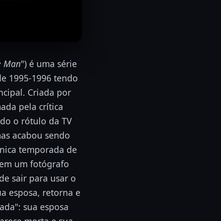
e Man
") é uma série
 de 1995-1996 tendo
cipal. Criada por
ada pela crítica
do o rótulo da TV
mas acabou sendo
nica temporada de
a em um fotógrafo
e sair para usar o
a esposa, retorna e
gada": sua esposa
arece morta e sua