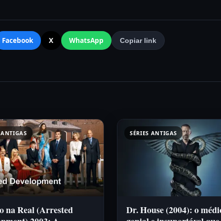
Facebook
X
WhatsApp
Copiar link
 ANTIGAS
SÉRIES ANTIGAS
o na Real (Arrested
Dr. House (2004): o médi