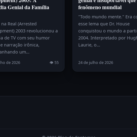
opment) 2003: A
genial e insuportável que
ia Genial da Família
fenômeno mundial
"Todo mundo mente." Era 
 na Real (Arrested
esse lema que Dr. House
pment) 2003 revolucionou a
conquistou o mundo a parti
a de TV com seu humor
2004. Interpretado por Hug
e narração irônica,
Laurie, o…
anhando um…
lho de 2026
👁 55
24 de julho de 2026