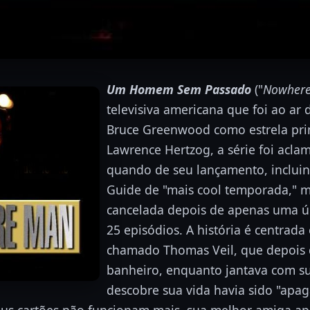
Um Homem Sem Passado
("
Nowher
televisiva americana que foi ao ar
Bruce Greenwood como estrela prin
Lawrence Hertzog, a série foi aclam
quando de seu lançamento, incluin
Guide de "mais cool temporada," 
cancelada depois de apenas uma ú
25 episódios. A história é centrad
chamado Thomas Veil, que depois d
banheiro, enquanto jantava com su
descobre sua vida havia sido "apa
eus cartões não funcionam mais, sua melhor amiga ap