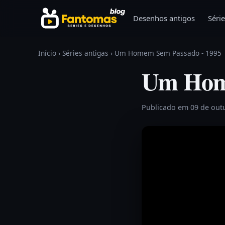
Pular para o conteúdo
Desenhos antigos
Série
Início
›
Séries antigas
›
Um Homem Sem Passado - 1995
Um Home
Publicado em 09 de out