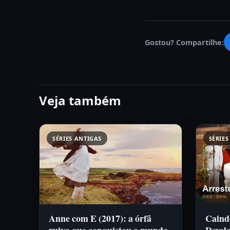
Gostou? Compartilhe:
Veja também
SÉRIES ANTIGAS
SÉRIES
Anne com E (2017): a órfã
Caind