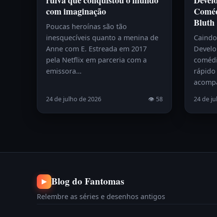
ruiva que conquistou o mundo
Devel
com imaginação
Coméd
Bluth
Poucas heroínas são tão
inesquecíveis quanto a menina de
Caindo
Anne com E. Estreada em 2017
Develo
pela Netflix em parceria com a
comédi
emissora…
rápido 
acomp
24 de julho de 2026
👁 58
24 de ju
Blog do Fantomas
▶
Relembre as séries e desenhos antigos