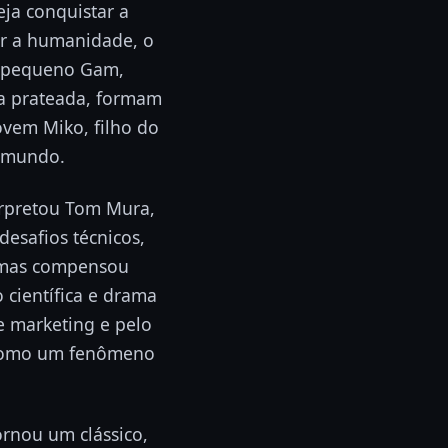
ja conquistar a
er a humanidade, o
do pequeno Gam,
sa prateada, formam
ovem Miko, filho do
o mundo.
rpretou Tom Mura,
esafios técnicos,
, mas compensou
 científica e drama
e marketing e pelo
 como um fenômeno
ornou um clássico,