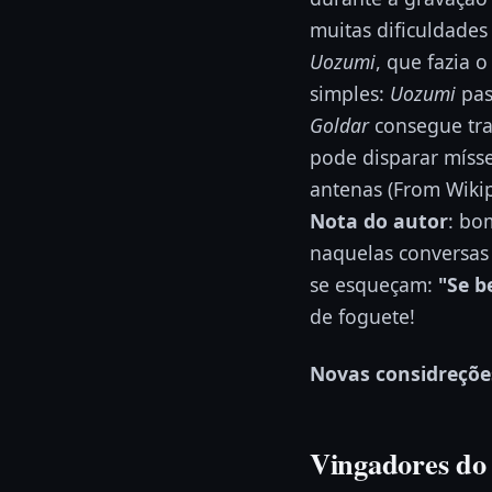
muitas dificuldade
Uozumi
, que fazia 
simples:
Uozumi
pas
Goldar
consegue tr
pode disparar mísse
antenas (From Wikip
Nota do autor
: bo
naquelas conversas 
se esqueçam:
"Se b
de foguete!
Novas considreções
Vingadores do