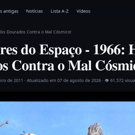
s antigas
Notícias
Lista A-Z
Vídeos
róis Dourados Contra o Mal Cósmico!
es do Espaço - 1966: 
s Contra o Mal Cósmi
eiro de 2011
· Atualizado em 07 de agosto de 2026 ·
👁 61.572 visu