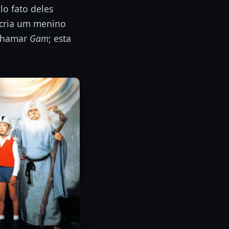
elo fato deles
cria um menino
 chamar
Gam
; esta