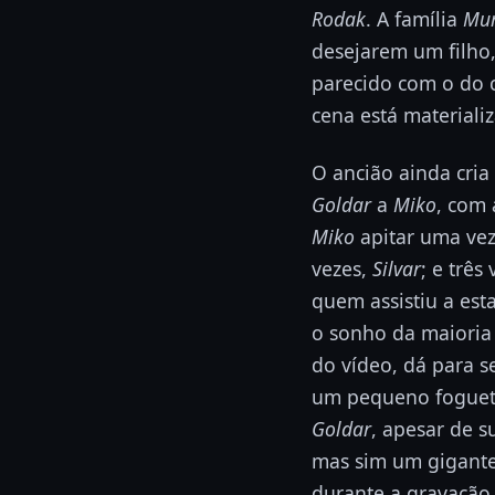
Rodak
. A família
Mu
desejarem um filho,
parecido com o do 
cena está materializ
O ancião ainda cria
Goldar
a
Miko
, com 
Miko
apitar uma vez
vezes,
Silvar
; e três
quem assistiu a est
o sonho da maioria 
do vídeo, dá para s
um pequeno foguet
Goldar
, apesar de 
mas sim um gigante
durante a gravação 