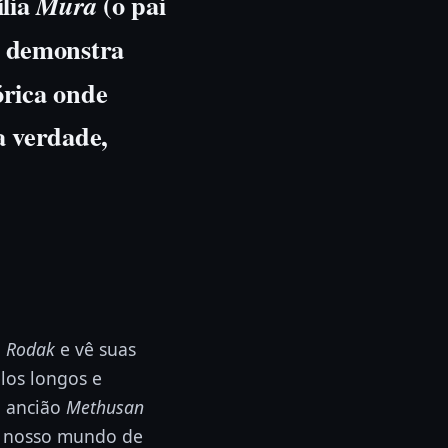
ília
(o pai
Mura
 e demonstra
órica onde
a verdade,
a
Rodak
e vê suas
los longos e
o ancião
Methusan
r nosso mundo de