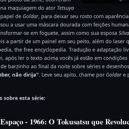
s na maquiagem do ator
Tetsuya
o papel de
Goldar
, para deixar seu rosto com aparênci
sou a usar uma máscara dourada com feições human
ansformar-se em foguete, assim como sua esposa
Silv
is a partir de um painel em seu peito, além do laser 
edia, the free encyclopedia. Tradução e adaptação livr
m, após ler o texto acima vocês já estão em condições 
de barzinho ao final da noite sobre séries e desenho
eber, não dirija"
. Leve seu apito, chame por
Goldar
e 
 sobre esta série:
 Espaço - 1966: O Tokusatsu que Revolu