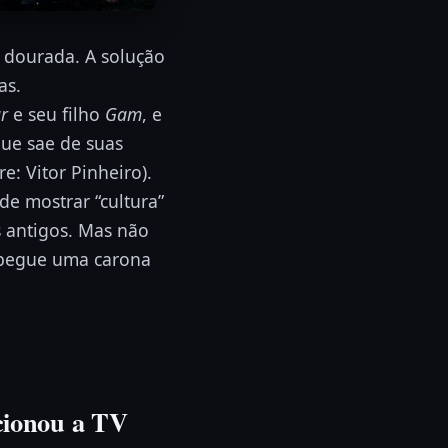
a dourada. A solução
as.
ar
e seu filho
Gam
, e
que sae de suas
e: Vitor Pinheiro).
de mostrar “cultura”
s antigos. Mas não
pegue uma carona
cionou a TV