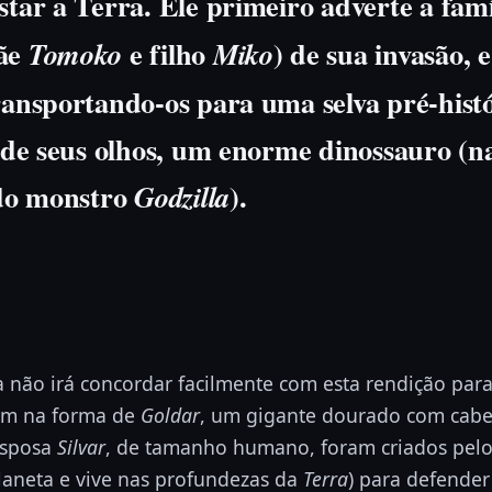
star a Terra. Ele primeiro adverte a fam
mãe
e filho
) de sua invasão,
Tomoko
Miko
ransportando-os para uma selva pré-hist
e de seus olhos, um enorme dinossauro (n
o do monstro
).
Godzilla
ia não irá concordar facilmente com esta rendição par
em na forma de
Goldar
, um gigante dourado com cabe
esposa
Silvar
, de tamanho humano, foram criados pel
planeta e vive nas profundezas da
Terra
) para defende