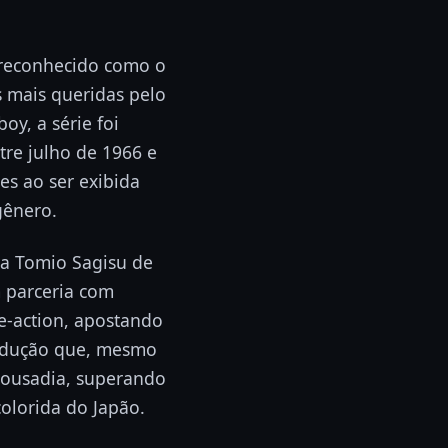
 reconhecido como o
s mais queridas pelo
y, a série foi
tre julho de 1966 e
es ao ser exibida
gênero.
ta Tomio Sagisu de
m parceria com
-action, apostando
rodução que, mesmo
e ousadia, superando
olorida do Japão.