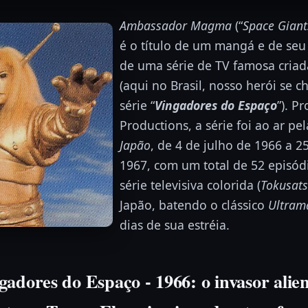
Ambassador Magma
(“
Space Giant
é o título de um mangá e de seu
de uma série de TV famosa cria
(aqui no Brasil, nosso herói se 
série “
Vingadores do Espaço
”). P
Productions, a série foi ao ar pe
Japão
, de 4 de julho de 1966 a 
1967, com um total de 52 episódi
série televisiva colorida (
Tokusat
Japão, batendo o clássico
Ultram
dias de sua estréia.
gadores do Espaço - 1966
: o invasor ali