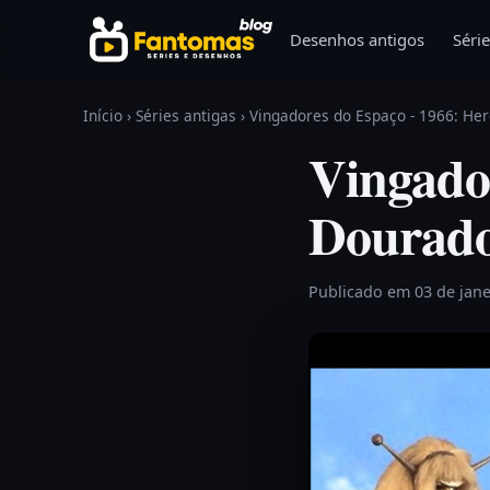
Pular para o conteúdo
Desenhos antigos
Série
Início
›
Séries antigas
›
Vingadores do Espaço - 1966: He
Vingador
Dourado
Publicado em 03 de jan