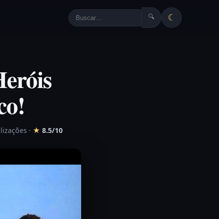
☾
🔍
Heróis
co!
alizações
·
★
8.5/10