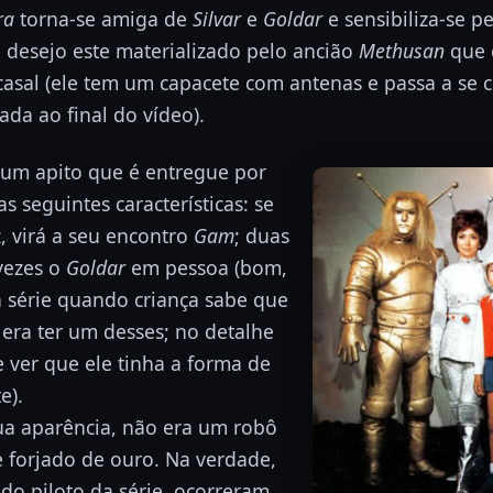
ra
torna-se amiga de
Silvar
e
Goldar
e sensibiliza-se p
 desejo este materializado pelo ancião
Methusan
que 
casal (ele tem um capacete com antenas e passa a se
ada ao final do vídeo).
 um apito que é entregue por
as seguintes características: se
, virá a seu encontro
Gam
; duas
 vezes o
Goldar
em pessoa (bom,
a série quando criança sabe que
era ter um desses; no detalhe
e ver que ele tinha a forma de
e).
sua aparência, não era um robô
 forjado de ouro. Na verdade,
do piloto da série, ocorreram