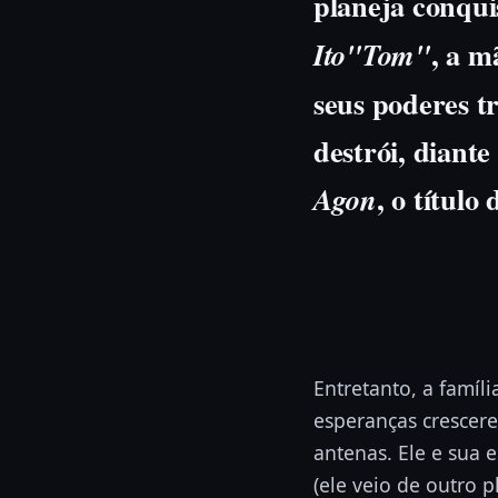
planeja conqui
, a 
Ito"Tom"
seus poderes t
destrói, diant
, o títul
Agon
Entretanto, a famíl
esperanças crescer
antenas. Ele e sua 
(ele veio de outro 