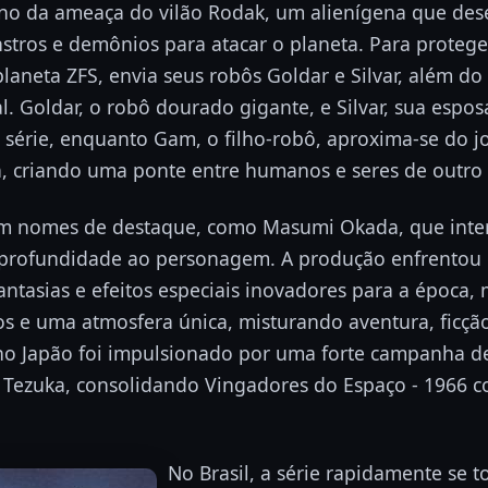
rno da ameaça do vilão Rodak, um alienígena que dese
stros e demônios para atacar o planeta. Para proteg
laneta ZFS, envia seus robôs Goldar e Silvar, além 
. Goldar, o robô dourado gigante, e Silvar, sua espo
 série, enquanto Gam, o filho-robô, aproxima-se do j
a, criando uma ponte entre humanos e seres de outr
om nomes de destaque, como Masumi Okada, que inte
 profundidade ao personagem. A produção enfrentou d
antasias e efeitos especiais inovadores para a época
vos e uma atmosfera única, misturando aventura, ficção
 no Japão foi impulsionado por uma forte campanha d
 Tezuka, consolidando Vingadores do Espaço - 1966
No Brasil, a série rapidamente se t