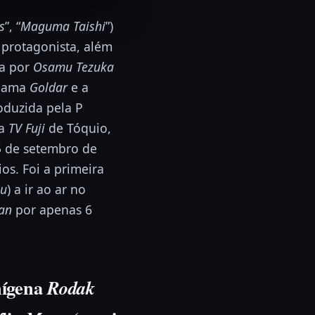
s
”, “
Maguma Taish
i
”)
 protagonista, além
da por
Osamu Tezuka
chama
Goldar
e a
roduzida pela P
la
TV Fuji
de Tóquio,
25 de setembro de
os. Foi a primeira
su
) a ir ao ar no
an
por apenas 6
enígena
Rodak