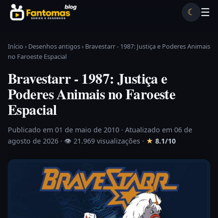
Pular para o conteúdo
☰
☾
Desenhos antigos
Séries antigas
Notícias
Lista A-Z
Início
›
Desenhos antigos
›
Bravestarr - 1987: Justiça e Poderes Animais
no Faroeste Espacial
Bravestarr - 1987: Justiça e
Poderes Animais no Faroeste
Espacial
Publicado em 01 de maio de 2010
· Atualizado em 06 de
agosto de 2026 ·
👁 21.969 visualizações
·
★
8.1/10