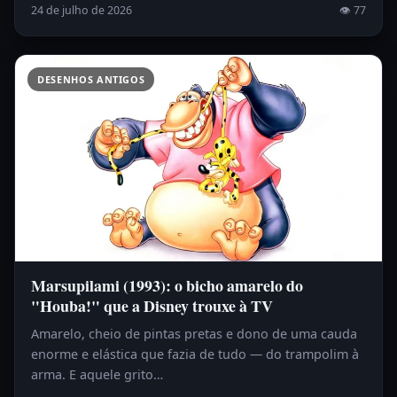
24 de julho de 2026
👁 77
DESENHOS ANTIGOS
Marsupilami (1993): o bicho amarelo do
"Houba!" que a Disney trouxe à TV
Amarelo, cheio de pintas pretas e dono de uma cauda
enorme e elástica que fazia de tudo — do trampolim à
arma. E aquele grito…