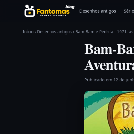
Pular para o conteúdo
Desenhos antigos
Série
Início
›
Desenhos antigos
›
Bam-Bam e Pedrita - 1971: a
Bam-Bam
Aventur
Publicado em 12 de jun