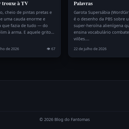
y trouxe à TV
Palavras
, cheio de pintas pretas e
Garota Supersábia (WordGir
e uma cauda enorme e
é o desenho da PBS sobre 
a que fazia de tudo — do
super-heroína alienígena q
lim à arma. E aquele grito…
ensina vocabulário combat
vilões.…
lho de 2026
👁 67
22 de julho de 2026
© 2026 Blog do Fantomas