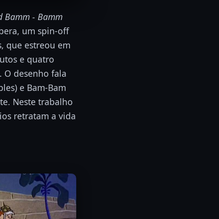
nd Bamm - Bamm
era, um spin-off
s, que estreou em
utos e quatro
. O desenho fala
bbles) e Bam-Bam
e. Neste trabalho
os retratam a vida