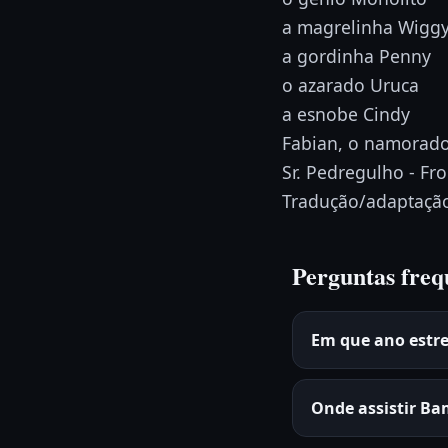
a magrelinha Wigg
a gordinha Penny
o azarado Uruca
a esnobe Cindy
Fabian, o namorado
Sr. Pedregulho - Fr
Tradução/adaptação 
Perguntas freq
Em que ano estr
Onde assistir Ba