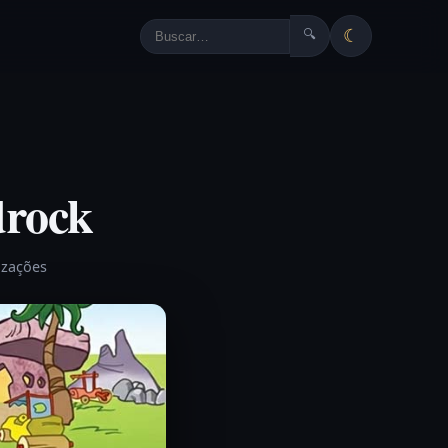
☾
🔍
drock
izações