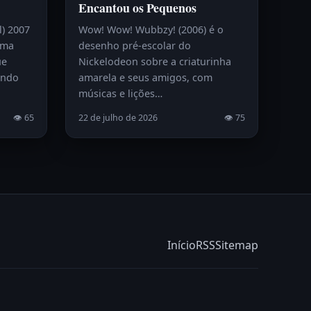
Encantou os Pequenos
l) 2007
Wow! Wow! Wubbzy! (2006) é o
uma
desenho pré-escolar do
ue
Nickelodeon sobre a criaturinha
endo
amarela e seus amigos, com
músicas e lições…
👁 65
22 de julho de 2026
👁 75
Início
RSS
Sitemap