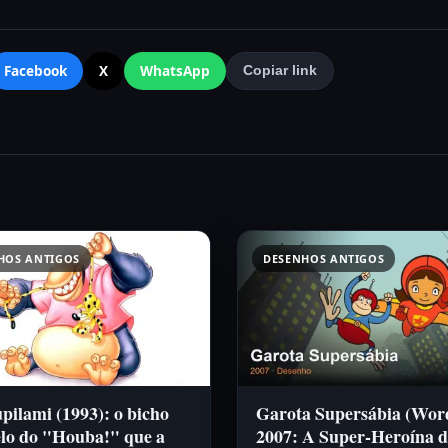
Facebook
X
WhatsApp
Copiar link
HOS ANTIGOS
DESENHOS ANTIGOS
ilami (1993): o bicho
Garota Supersábia (Wor
lo do "Houba!" que a
2007: A Super-Heroína d