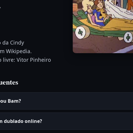
y
 da Cindy
om Wikipedia.
livre: Vitor Pinheiro
uentes
eou Bam?
m dublado online?