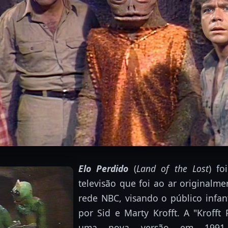
Elo Perdido
(
Land of the Lost
) f
televisão que foi ao ar originalm
rede NBC, visando o público infanti
por Sid e Marty Krofft. A "Krofft
uma nova versão em 1991