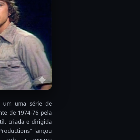
oi um uma série de
ente de 1974-76 pela
l, criada e dirigida
 Productions" lançou
, sob a mesma