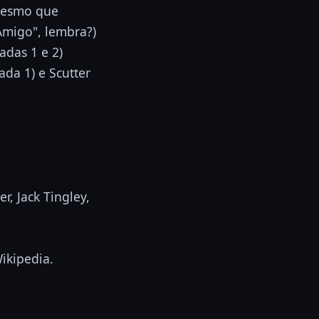
 mesmo que
Amigo", lembra?)
adas 1 e 2)
ada 1) e Scutter
r, Jack Tingley,
ikipedia.