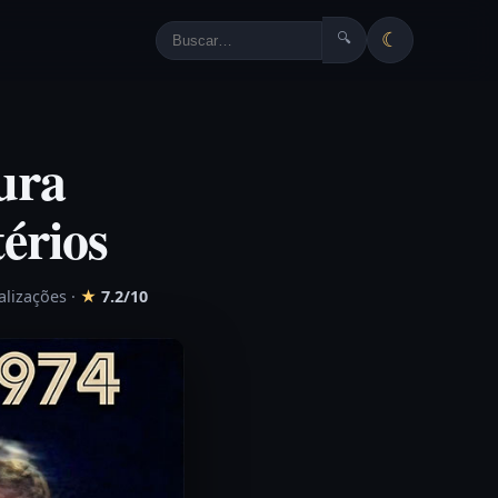
☾
🔍
ura
érios
alizações
·
★
7.2/10