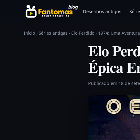
Pular para o conteúdo
Desenhos antigos
Série
Início
›
Séries antigas
›
Elo Perdido - 1974: Uma Aventura
Elo Per
Épica En
Publicado em 18 de set