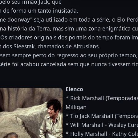
 pelo seu irmão Jack, que
a de forma um tanto inusitada.
e doorway" seja utilizado em toda a série, o Elo Per
na história da Terra, mas sim uma zona enigmática c
 Os criadores originais dos portais do tempo foram 
 dos Sleestak, chamados de Altrusians.
sem sempre perto do regresso ao seu próprio tempo,
 série foi acabou cancelada sem que nunca tivessem ti
Elenco
* Rick Marshall (Temporadas
Milligan
* Tio Jack Marshall (Tempor
* Will Marshall - Wesley Eur
* Holly Marshall - Kathy Co