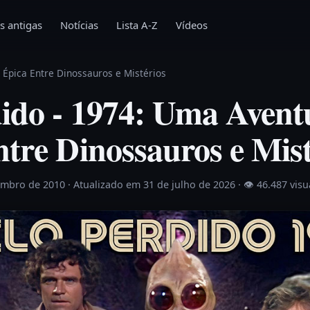
s antigas
Notícias
Lista A-Z
Vídeos
 Épica Entre Dinossauros e Mistérios
dido - 1974: Uma Avent
tre Dinossauros e Mist
embro de 2010
· Atualizado em 31 de julho de 2026 ·
👁 46.487 visu