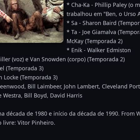
* Cha-Ka - Phillip Paley (o
trabalhou em "Ben, o Urso 
* Sa - Sharon Baird (Tempor
* Ta - Joe Giamalva (Tempor
McKay (Temporada 2)
* Enik - Walker Edmiston
iller (voz) e Van Snowden (corpo) (Temporada 2)
iel (Temporada 3)
Jon Locke (Temporada 3)
reenwood, Bill Laimbeer, John Lambert, Cleveland Porte
e Westra, Bill Boyd, David Harris
na década de 1980 e início da década de 1990. From W
livre: Vitor Pinheiro.