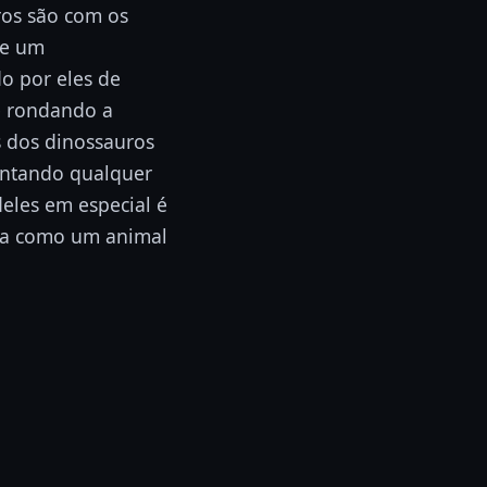
ros são com os
te um
o por eles de
e rondando a
s dos dinossauros
entando qualquer
eles em especial é
lia como um animal