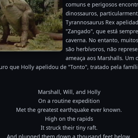
comuns e perigosos encont
dinossauros, particularmen
Tyrannosaurus Rex apelidad
"Zangado", que está sempr
caverna. No entanto, muito
são herbívoros, não repres
ameaça aos Marshalls. Um d
ro que Holly apelidou de "Tonto", tratado pela famí
Marshall, Will, and Holly
On a routine expedition
Met the greatest earthquake ever known.
High on the rapids
It struck their tiny raft.
And plunged them down a thousand feet below.