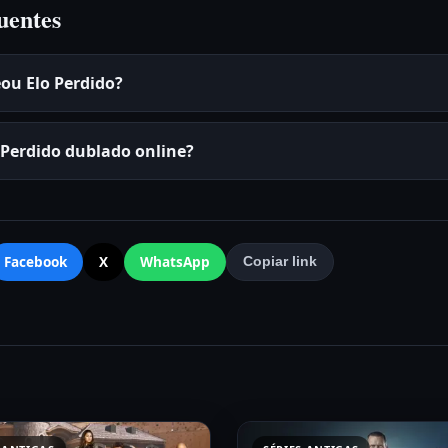
uentes
ou Elo Perdido?
o Perdido dublado online?
Facebook
X
WhatsApp
Copiar link