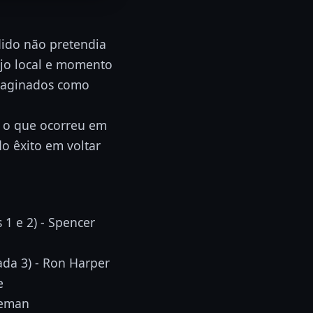
dido não pretendia
ujo local e momento
imaginados como
 o que ocorreu em
do êxito em voltar
 1 e 2) - Spencer
ada 3) - Ron Harper
e
leman