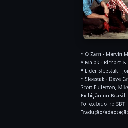
* O Zarn - Marvin M
* Malak - Richard K
* Líder Sleestak - 
* Sleestak - Dave G
Scott Fullerton, Mik
Exibição no Brasil
Foi exibido no SBT 
Tradução/adaptação 