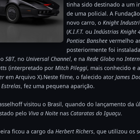
tinha sido destinado a um 
de uma policial. A Fundaçã
novo carro, o
Knight Industr
(
K.I.F.T.
ou
Indústrias Knight 
Pontiac Banshee
vermelho a
posteriormente foi instalad
no
SBT
, no
Universal Channel
, e na
Rede Globo
no
Intern
tts
(interpretado por
Mitch Pileggi
, mais conhecido e
er
em Arquivo X).Neste filme, o falecido ator
James Do
 Estrelas
, fez uma pequena aparição.
sselhoff visitou o Brasil, quando do lançamento da 
istado pelo
Viva a Noite
nas
Cataratas do Iguaçu
.
eira ficou a cargo da
Herbert Richers
, que utilizou os 