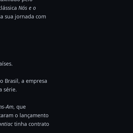
clássica
Nós e o
a sua jornada com
íses.
o Brasil, a empresa
 série.
ans-Am
, que
itaram o lançamento
ontiac
tinha contrato