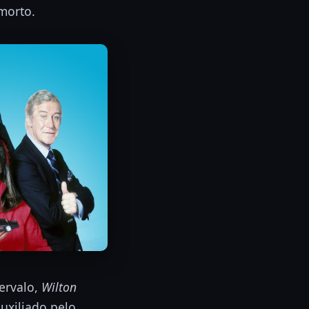
morto.
tervalo,
Wilton
Auxiliado pelo