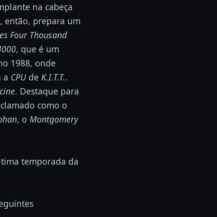
implante na cabeça
o, então, prepara um
ies Four Thousand
4000
, que é um
no 1988, onde
a a
CPU
de
K.I.T.T.
.
cine
. Destaque para
 aclamado como o
ohan
, o
Montgomery
última temporada da
seguintes