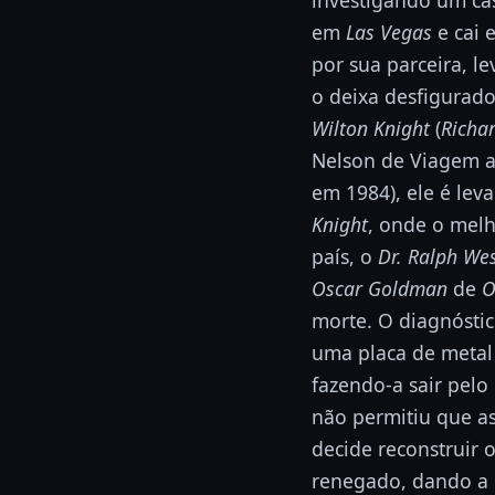
em
Las Vegas
e cai 
por sua parceira, l
o deixa desfigurado
Wilton Knight
(
Richa
Nelson de Viagem a
em 1984), ele é lev
Knight
, onde o melh
país, o
Dr. Ralph We
Oscar Goldman
de
O
morte. O diagnósti
uma placa de metal 
fazendo-a sair pel
não permitiu que a
decide reconstruir 
renegado, dando a