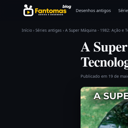
Pular para o conteúdo
Desenhos antigos
Série
Início
›
Séries antigas
›
A Super Máquina - 1982: Ação e T
A Super
Tecnolo
Publicado em 19 de mai