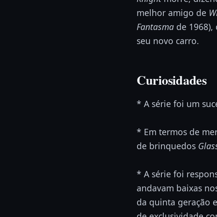
melhor amigo de
Wi
Fantasma
de 1968),
seu novo carro.
Curiosidades
* A série foi um s
* Em termos de merc
de brinquedos
Glas
* A série foi respo
andavam baixas nos
da quinta geração e
de exclusividade c