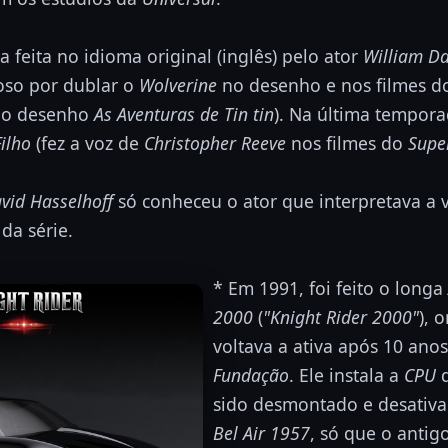
ra feita no idioma original (inglês) pelo ator
William Da
so por dublar o
Wolverine
no desenho e nos filmes d
o desenho
As Aventuras de Tin tin
). Na última temporad
ilho
(fez a voz de
Christopher Reeve
nos filmes do
Supe
vid Hasselhoff
só conheceu o ator que interpretava a 
da série.
* Em 1991, foi feito o longa
2000
(
"Knight Rider 2000"
), 
voltava a ativa após 10 ano
Fundação
. Ele instala a
CPU
sido desmontado e desativ
Bel Air 1957
, só que o antigo