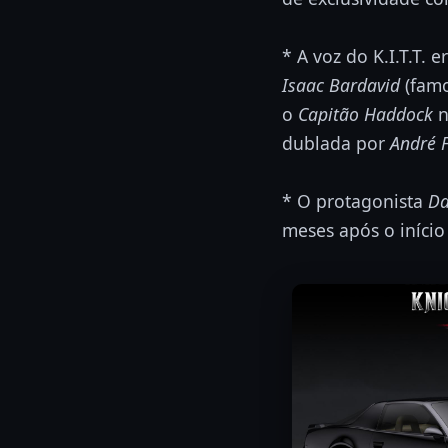
* A voz do K.I.T.T. e
Isaac Bardavid
(famo
o
Capitão Haddock
n
dublada por
André F
* O protagonista
Da
meses após o início 