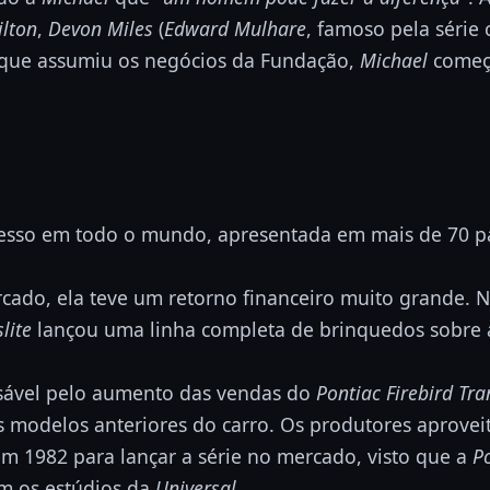
lton
,
Devon Miles
(
Edward Mulhare
, famoso pela série 
 que assumiu os negócios da Fundação,
Michael
começ
ucesso em todo o mundo, apresentada em mais de 70 pa
ado, ela teve um retorno financeiro muito grande. N
slite
lançou uma linha completa de brinquedos sobre a
nsável pelo aumento das vendas do
Pontiac Firebird Tr
 modelos anteriores do carro. Os produtores aprove
m 1982 para lançar a série no mercado, visto que a
P
om os estúdios da
Universal
.