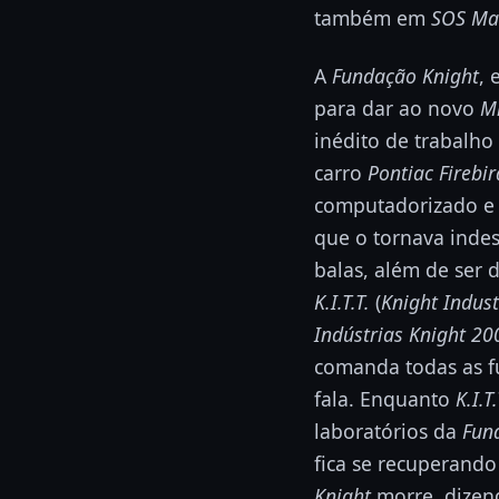
também em
SOS Ma
A
Fundação Knight
, 
para dar ao novo
M
inédito de trabalh
carro
Pontiac Firebi
computadorizado e 
que o tornava indes
balas, além de ser
K.I.T.T.
(
Knight Indus
Indústrias Knight 20
comanda todas as f
fala. Enquanto
K.I.T.
laboratórios da
Fun
fica se recuperando
Knight
morre, dize