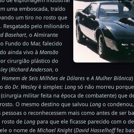
em uma emboscada, traído
evando um tiro no rosto que
. Resgatado pelo milionário
rd Basehart
, o Almirante
o Fundo do Mar, falecido
ado ainda vivo à
Mansão
or cirurgião plástico do
sley
(
Richard Anderson
, o
 Homem de Seis Milhões de Dólares
e
A Mulher Biônica
)
co do
Dr. Wesley
é simples:
Long
só não morreu porque 
(cirurgia militar feita na época de combatente) que de
o rosto. O mesmo destino que salvou
Long
o condenou, 
s pessoas o reconhecessem mais como antes de ser b
o rosto de
Long
para que ele ficasse parecido com o de
 ele o nome de
Michael Knight
(
David Hasselhoff
fez ba