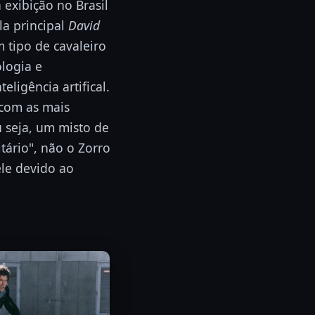
 exibição no Brasil
la principal
David
 tipo de cavaleiro
logia e
ligência artifical.
 com as mais
u seja, um misto de
itário", não o Zorro
ele devido ao