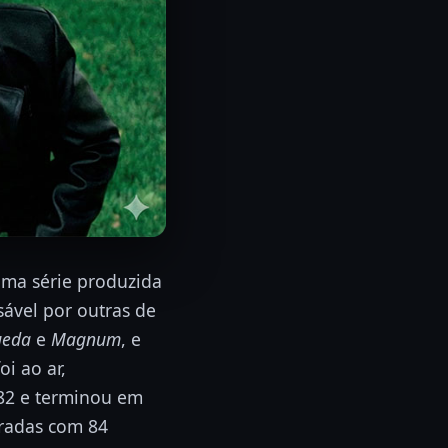
 uma série produzida
ável por outras de
ueda
e
Magnum
, e
foi ao ar,
82 e terminou em
oradas com 84