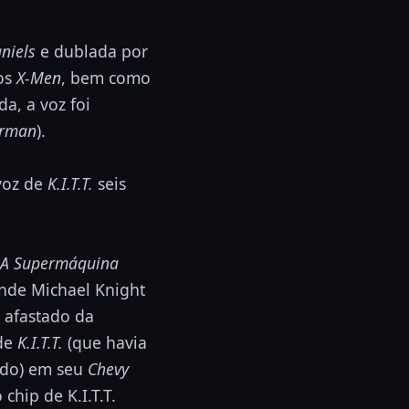
niels
e dublada por
os
X-Men
, bem como
a, a voz foi
rman
).
voz de
K.I.T.T.
seis
A Supermáquina
onde Michael Knight
s afastado da
de
K.I.T.T.
(que havia
ado) em seu
Chevy
 chip de K.I.T.T.