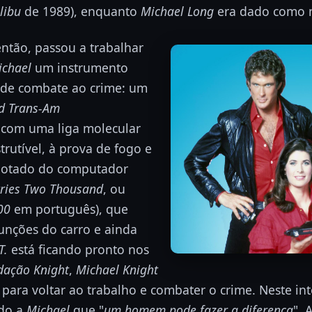
libu
de 1989), enquanto
Michael Long
era dado como 
então, passou a trabalhar
ichael
um instrumento
o de combate ao crime: um
rd Trans-Am
com uma liga molecular
trutível, à prova de fogo e
 dotado do computador
tries Two Thousand
, ou
00
em português), que
unções do carro e ainda
T.
está ficando pronto nos
dação Knight
,
Michael Knight
 para voltar ao trabalho e combater o crime. Neste in
ndo a
Michael
que "
um homem pode fazer a diferença
". 