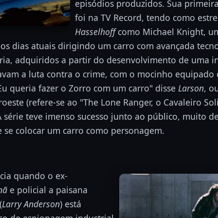
episódios produzidos. Sua primeira
foi na TV Record, tendo como estre
Hasselhoff
como Michael Knight, um
os dias atuais dirigindo um carro com avançada tecno
ia, adquiridos a partir do desenvolvimento de uma inte
avam a luta contra o crime, com o mocinho equipado
u queria fazer o Zorro com um carro" disse
Larson
, o
faroeste (refere-se ao "The Lone Ranger, o Cavaleiro Sol
 A série teve imenso sucesso junto ao público, muito d
e se colocar um carro como personagem.
icia quando o ex-
tnã
e policial a paisana
(
Larry Anderson
) está
so de espionagem industrial