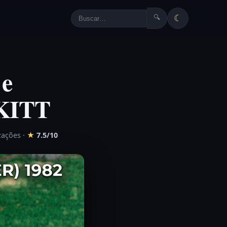
☾
🔍
 e
 KITT
izações
·
★
7.5/10