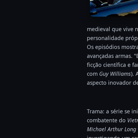
medieval que vive n
personalidade própr
Os episódios mostr
avançadas armas. "E
ficção científica e 
com
Guy Williams
).
aspecto inovador d
Trama: a série se in
combatente do
Vie
Michael Arthur Long
investigando um ca