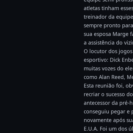
atletas tinham esse
treinador da equip
sempre pronto para
sua esposa Marge f
a assistência do vi
O locutor dos jogo
esportivo: Dick Enb
muitas vozes do ele
como Alan Reed, Mel
Esta reunião foi, o
recriar o sucesso d
antecessor da pré-h
conseguiu pegar e p
novamente após sua
E.U.A. Foi um dos ú