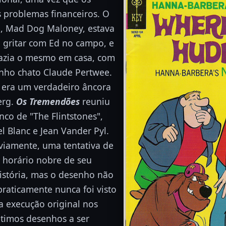
s problemas financeiros. O
e, Mad Dog Maloney, estava
 gritar com Ed no campo, e
azia o mesmo em casa, com
zinho chato Claude Pertwee.
s era um verdadeiro âncora
erg.
Os Tremendões
reuniu
nco de "The Flintstones",
 Blanc e Jean Vander Pyl.
bviamente, uma tentativa de
o horário nobre de seu
istória, mas o desenho não
raticamente nunca foi visto
 execução original nos
ltimos desenhos a ser