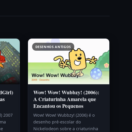
DESENHOS ANTIGOS
dGirl)
Wow! Wow! Wubbzy! (2006):
as
A Criaturinha Amarela que
Encantou os Pequenos
l) 2007
Wow! Wow! Wubbzy! (2006) é o
uma
desenho pré-escolar do
ue
Nickelodeon sobre a criaturinha