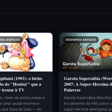
HOS ANTIGOS
DESENHOS ANTIGOS
ilami (1993): o bicho
Garota Supersábia (Wor
lo do "Houba!" que a
2007: A Super-Heroína d
y trouxe à TV
Palavras
, cheio de pintas pretas e
Garota Supersábia (WordGir
e uma cauda enorme e
é o desenho da PBS sobre 
a que fazia de tudo — do
super-heroína alienígena q