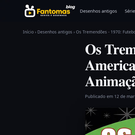
Pular para o conteúdo
Desenhos antigos
Série
Início
›
Desenhos antigos
›
Os Tremendões - 1970: Futeb
Os Trem
America
Animaç
Publicado em 12 de ma