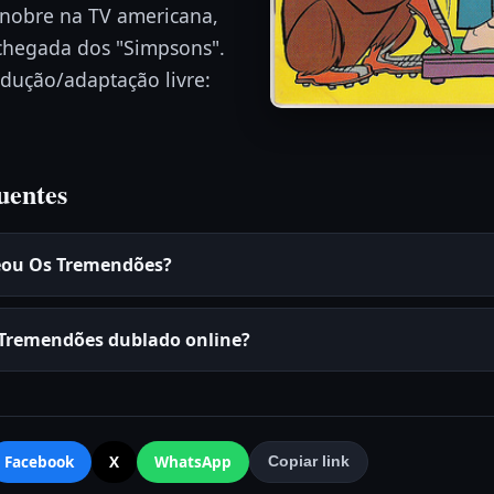
 nobre na TV americana,
 chegada dos "Simpsons".
dução/adaptação livre:
uentes
eou Os Tremendões?
 Tremendões dublado online?
Facebook
X
WhatsApp
Copiar link