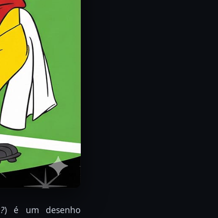
?
) é um desenho