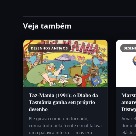
Veja também
DESENHOS ANTIGOS
DESEN
Taz-Mania (1991): o Diabo da
Marsup
Tasmânia ganha seu próprio
amare
desenho
Disne
Ele girava como um tornado,
Amarelo
comia tudo pela frente e mal falava
dono d
uma palavra inteira — mas era
elástic