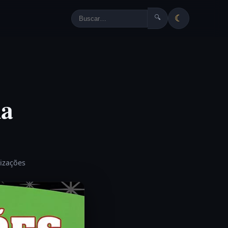
☾
🔍
na
lizações