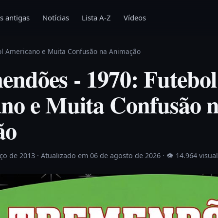
s antigas
Notícias
Lista A-Z
Vídeos
ol Americano e Muita Confusão na Animação
endões - 1970: Futebol
no e Muita Confusão 
ão
rço de 2013
· Atualizado em 06 de agosto de 2026 ·
👁 14.964 visua