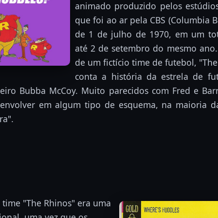
animado produzido pelos estúdio
que foi ao ar pela CBS (Columbia 
de 1 de julho de 1970, em um tot
até 2 de setembro do mesmo ano.
de um fictício time de futebol, "Th
conta a história da estrela de f
eiro Bubba McCoy. Muito parecidos com Fred e Bar
 envolver em algum tipo de esquema, na maioria da
ra".
 time "The Rhinos" era uma
ional, uma vez que os