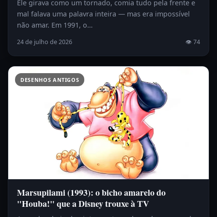
Ele girava como um tornado, comia tudo pela frente e
mal falava uma palavra inteira — mas era impossível
não amar. Em 1991, o…
24 de julho de 2026
👁 74
DESENHOS ANTIGOS
Marsupilami (1993): o bicho amarelo do
"Houba!" que a Disney trouxe à TV