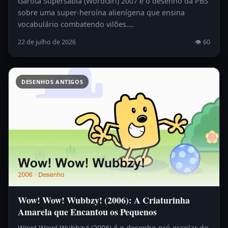
Garota Supersábia (WordGirl) 2007 é o desenho da PBS
sobre uma super-heroína alienígena que ensina
vocabulário combatendo vilões.…
22 de julho de 2026
👁 60
DESENHOS ANTIGOS
Wow! Wow! Wubbzy! (2006): A Criaturinha
Amarela que Encantou os Pequenos
Wow! Wow! Wubbzy! (2006) é o desenho pré-escolar do