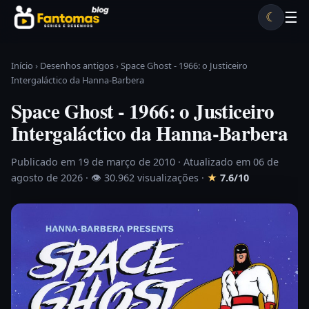
Pular para o conteúdo
☰
☾
Desenhos antigos
Séries antigas
Notícias
Lista A-Z
Início
›
Desenhos antigos
›
Space Ghost - 1966: o Justiceiro
Intergaláctico da Hanna-Barbera
Space Ghost - 1966: o Justiceiro
Intergaláctico da Hanna-Barbera
Publicado em 19 de março de 2010
· Atualizado em 06 de
agosto de 2026 ·
👁 30.962 visualizações
·
★
7.6/10