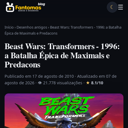
Pular para o conteúdo
☰
☾
Desenhos antigos
Séries antigas
Notícias
Lista A-Z
Início
›
Desenhos antigos
›
Beast Wars: Transformers - 1996: a Batalha
Épica de Maximals e Predacons
Beast Wars: Transformers - 1996:
a Batalha Épica de Maximals e
Predacons
Publicado em 17 de agosto de 2010
· Atualizado em 07 de
agosto de 2026 ·
👁 21.778 visualizações
·
★
8.1/10