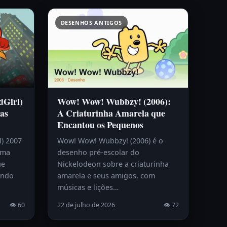
DESENHOS ANTIGOS
dGirl)
Wow! Wow! Wubbzy! (2006):
as
A Criaturinha Amarela que
Encantou os Pequenos
l) 2007
Wow! Wow! Wubbzy! (2006) é o
uma
desenho pré-escolar do
ue
Nickelodeon sobre a criaturinha
endo
amarela e seus amigos, com
músicas e lições…
👁 60
22 de julho de 2026
👁 72