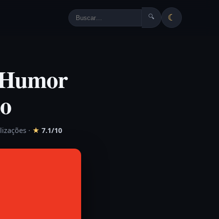
☾
🔍
o Humor
ão
lizações
·
★
7.1/10