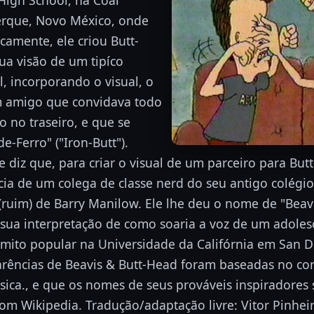
High School, na Coal
rque, Novo México, onde
camente, ele criou Butt-
a visão de um tipíco
l, incorporando o visual, o
m amigo que convidava todo
 no traseiro, e que se
e-Ferro" ("Iron-Butt").
 diz que, para criar o visual de um parceiro para But
ia de um colega de classe nerd do seu antigo colégi
 (ruim) de Barry Manilow. Ele lhe deu o nome de "Beav
a sua interpretação de como soaria a voz de um adole
 mito popular na Universidade da Califórnia em San 
arências de Beavis & Butt-Head foram baseadas no co
ica., e que os nomes de seus prováveis inspiradores 
om Wikipedia. Tradução/adaptação livre: Vitor Pinheir