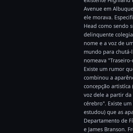
existente Highland 
Avenue em Albuque
ele morava. Especifi
Head como sendo su
delinquente colegia
nome e a voz de u
mundo para chutá-lo
nomeava "Traseiro-d
Existe um rumor que
combinou a aparênc
concepção artistíca
voz dele a partir d
cérebro". Existe um
estudou) que as ap
Departamento de Fís
e James Branson. Fr