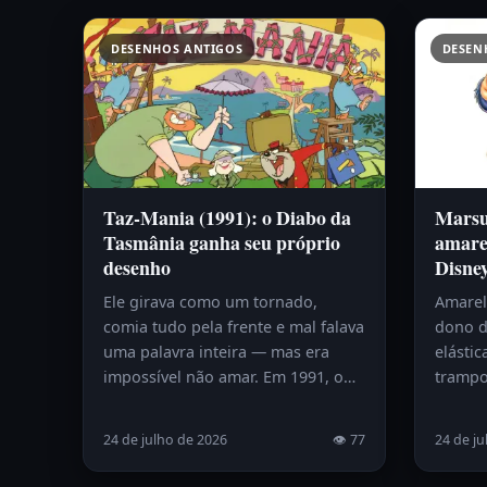
DESENHOS ANTIGOS
DESEN
Taz-Mania (1991): o Diabo da
Marsup
Tasmânia ganha seu próprio
amare
desenho
Disne
Ele girava como um tornado,
Amarelo
comia tudo pela frente e mal falava
dono d
uma palavra inteira — mas era
elástic
impossível não amar. Em 1991, o…
trampo
24 de julho de 2026
👁 77
24 de ju