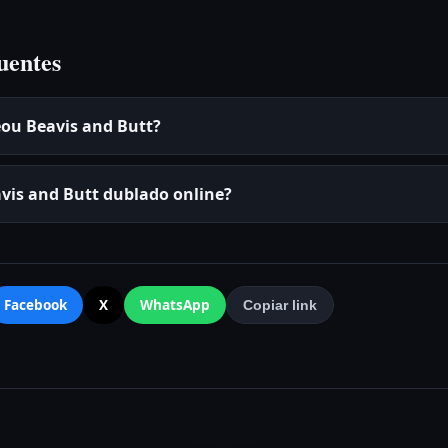
uentes
ou Beavis and Butt?
avis and Butt dublado online?
Facebook
X
WhatsApp
Copiar link