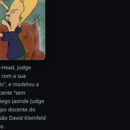
t-Head, Judge
o com a sua
is", e modelou a
scente "sem
Diego (aonde Judge
rpo docente do
são David Kleinfeld
o.