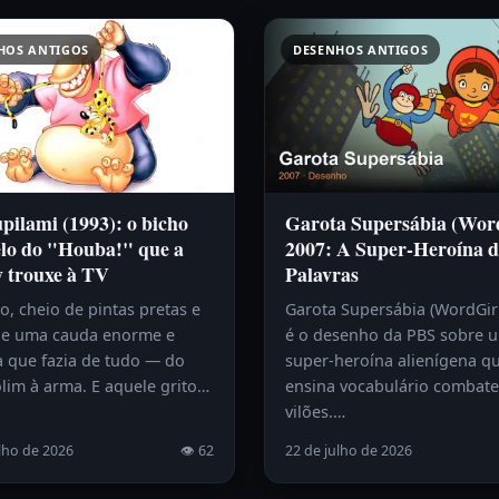
HOS ANTIGOS
DESENHOS ANTIGOS
ilami (1993): o bicho
Garota Supersábia (Wor
lo do "Houba!" que a
2007: A Super-Heroína d
y trouxe à TV
Palavras
, cheio de pintas pretas e
Garota Supersábia (WordGir
e uma cauda enorme e
é o desenho da PBS sobre 
a que fazia de tudo — do
super-heroína alienígena q
lim à arma. E aquele grito…
ensina vocabulário combat
vilões.…
lho de 2026
👁 62
22 de julho de 2026