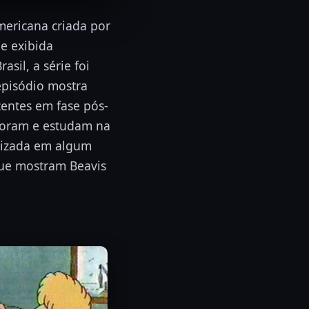
ericana criada por
e exibida
sil, a série foi
episódio mostra
centes em fase pós-
moram e estudam na
alizada em algum
que mostram Beavis