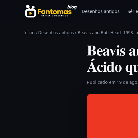
Pular para o conteúdo
Desenhos antigos
Série
Início
›
Desenhos antigos
›
Beavis and Butt-Head- 1993:
Beavis 
Ácido q
Publicado em 19 de ago