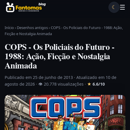
Pular para o conteúdo
☰
☾
Desenhos antigos
Séries antigas
Notícias
Lista A-Z
Início
›
Desenhos antigos
›
COPS - Os Policiais do Futuro - 1988: Ação,
Ficção e Nostalgia Animada
COPS - Os Policiais do Futuro -
1988: Ação, Ficção e Nostalgia
Animada
Publicado em 25 de junho de 2013
· Atualizado em 10 de
agosto de 2026 ·
👁 20.778 visualizações
·
★
6.6/10