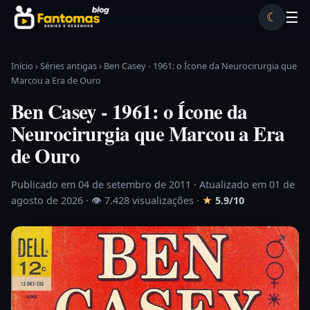
Pular para o conteúdo
☰
☾
Desenhos antigos
Séries antigas
Notícias
Lista A-Z
Início
›
Séries antigas
›
Ben Casey - 1961: o Ícone da Neurocirurgia que
Marcou a Era de Ouro
Ben Casey - 1961: o Ícone da
Neurocirurgia que Marcou a Era
de Ouro
Publicado em 04 de setembro de 2011
· Atualizado em 01 de
agosto de 2026 ·
👁 7.428 visualizações
·
★
5.9/10