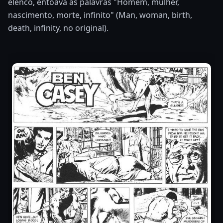
elenco, entoava as palavras "Homem, mulher,
nascimento, morte, infinito" (Man, woman, birth,
death, infinity, no original).