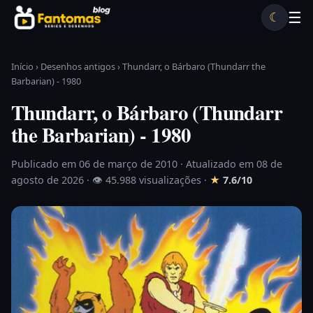
Pular para o conteúdo
☰
☾
Desenhos antigos
Séries antigas
Notícias
Lista A-Z
Início
›
Desenhos antigos
›
Thundarr, o Bárbaro (Thundarr the
Barbarian) - 1980
Thundarr, o Bárbaro (Thundarr
the Barbarian) - 1980
Publicado em 06 de março de 2010
· Atualizado em 08 de
agosto de 2026 ·
👁 45.988 visualizações
·
★
7.6/10