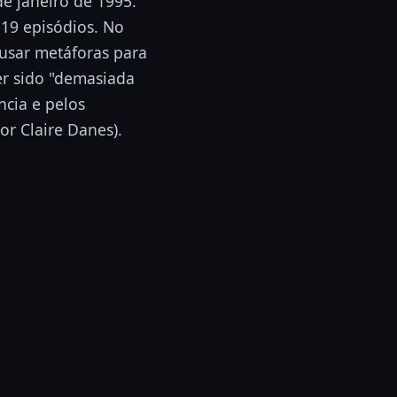
e janeiro de 1995.
 19 episódios. No
usar metáforas para
ter sido "demasiada
ncia e pelos
or Claire Danes).