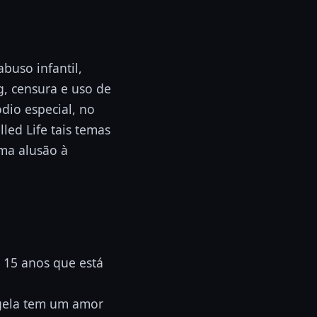
buso infantil,
g, censura e uso de
dio especial, no
led Life tais temas
uma alusão à
e 15 anos que está
ngela tem um amor