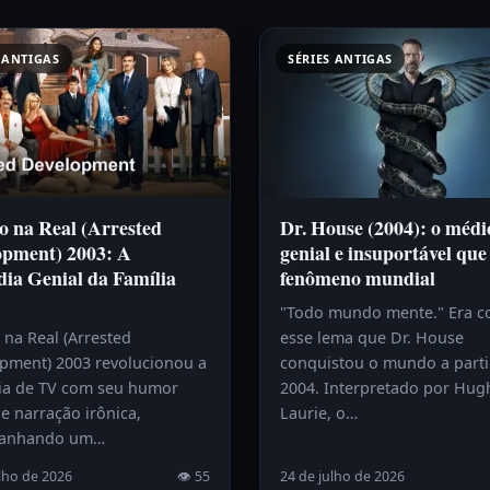
 ANTIGAS
SÉRIES ANTIGAS
o na Real (Arrested
Dr. House (2004): o médi
opment) 2003: A
genial e insuportável que
ia Genial da Família
fenômeno mundial
"Todo mundo mente." Era 
 na Real (Arrested
esse lema que Dr. House
pment) 2003 revolucionou a
conquistou o mundo a parti
a de TV com seu humor
2004. Interpretado por Hug
e narração irônica,
Laurie, o…
anhando um…
lho de 2026
👁 55
24 de julho de 2026