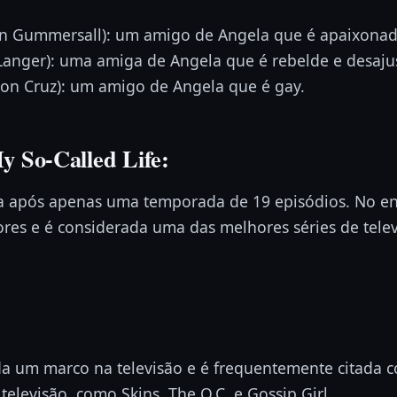
n Gummersall): um amigo de Angela que é apaixonado
 Langer): uma amiga de Angela que é rebelde e desaju
son Cruz): um amigo de Angela que é gay.
y So-Called Life:
ada após apenas uma temporada de 19 episódios. No e
res e é considerada uma das melhores séries de telev
da um marco na televisão e é frequentemente citada 
televisão, como Skins, The O.C. e Gossip Girl.