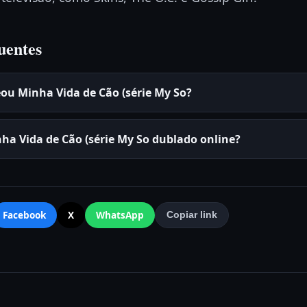
uentes
ou Minha Vida de Cão (série My So?
nha Vida de Cão (série My So dublado online?
Facebook
X
WhatsApp
Copiar link