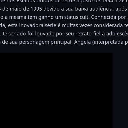
te nos Estados Unidos de 25 de agosto de 1994 a 26 d
 de maio de 1995 devido a sua baixa audiência, após
ão a mesma tem ganho um status cult. Conhecida por 
ria, esta inovadora série é muitas vezes considerada 
. O seriado foi louvado por seu retrato fiel à adolescê
 de sua personagem principal, Angela (interpretada p