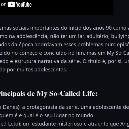
temas sociais importantes do início dos anos 90 como a
mo na adolescência, não ter um lar, adultério, bullyin
iados da época abordavam esses problemas num episó
uzido no começo e concluído no fim, mas em My So-Cal
do e estrutura narrativa da série. O título é, por si, 
tida por muitos adolescentes.
incipais de My So-Called Life:
e Danes): a protagonista da série, uma adolescente d
 quem é e qual é o seu lugar no mundo.
red Leto): um estudante misterioso e atraente que A