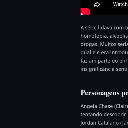
A série lidava com 
homofobia, alcoolis
drogas. Muitos ser
qual ele era introd
faziam parte do enre
insignificância sen
Personagens pr
Angela Chase (Clair
tentando descobrir
Jordan Catalano (Ja