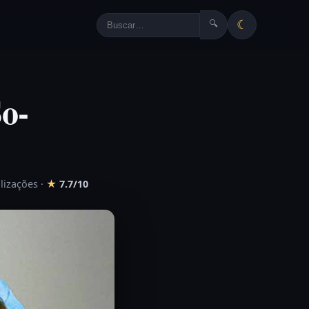
☾
🔍
o-
alizações
·
★
7.7/10