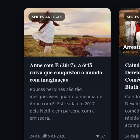
SÉRIES ANTIGAS
SÉRIES
Anne com E (2017): a órfã
Caind
ruiva que conquistou o mundo
Devel
com imaginação
Coméd
Bluth
Poucas heroínas são tão
inesquecíveis quanto a menina de
Caindo
Anne com E. Estreada em 2017
Develo
pela Netflix em parceria com a
comédi
emissora…
rápido 
acomp
24 de julho de 2026
👁 57
24 de ju