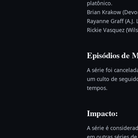
platônico.
Brian Krakow (Devo
Rayanne Graff (A.J.
Rickie Vasquez (Wil
Episódios de M
A série foi cancel
um culto de seguido
tempos.
Impacto:
A série é considera
em outras séries de 