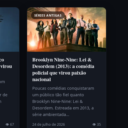
SÉRIES ANTIGAS
co
Brooklyn Nine-Nine: Lei &
 virou
Desordem (2013): a comédia
policial que virou paixão
nacional
com
Poucas comédias conquistaram
r de
um público tão fiel quanto
h
Brooklyn Nine-Nine: Lei &
Desordem. Estreada em 2013, a
série ambientada…
👁 67
24 de julho de 2026
👁 35