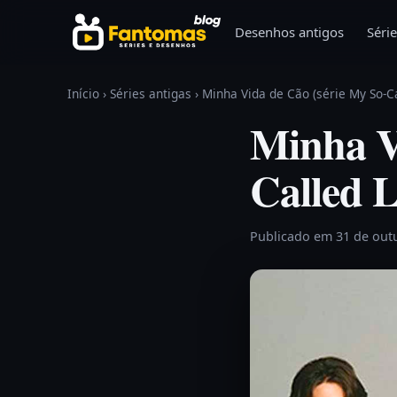
Pular para o conteúdo
Desenhos antigos
Série
Início
›
Séries antigas
›
Minha Vida de Cão (série My So-Ca
Minha V
Called L
Publicado em 31 de out