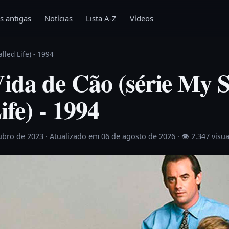
s antigas
Notícias
Lista A-Z
Vídeos
lled Life) - 1994
ida de Cão (série My S
ife) - 1994
ubro de 2023
· Atualizado em 06 de agosto de 2026 ·
👁 2.347 visu