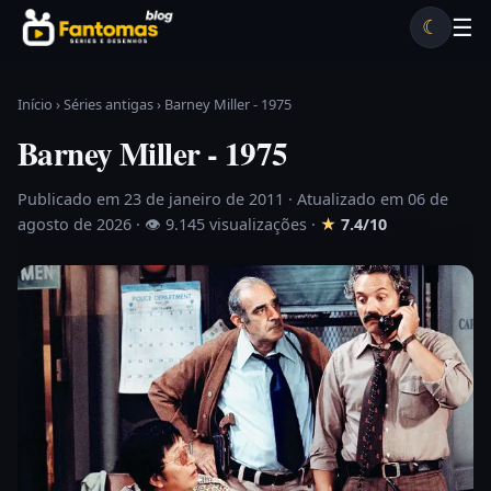
Pular para o conteúdo
☰
☾
Desenhos antigos
Séries antigas
Notícias
Lista A-Z
Início
›
Séries antigas
›
Barney Miller - 1975
Barney Miller - 1975
Publicado em 23 de janeiro de 2011
· Atualizado em 06 de
agosto de 2026 ·
👁 9.145 visualizações
·
★
7.4/10