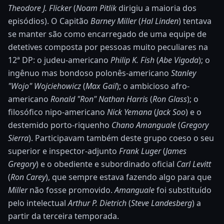
Theodore J. Flicker
(
Noam Pitlik
dirigiu a maioria dos
episódios). O Capitão
Barney Miller
(
Hal Linden
) tentava
se manter são como encarregado de uma equipe de
detetives composta por pessoas muito peculiares na
12ª DP: o judeu-americano
Philip K. Fish
(
Abe Vigoda
); o
ingênuo mas bondoso polonês-americano
Stanley
"Wojo" Wojciehowicz
(
Max Gail
); o ambicioso afro-
americano
Ronald "Ron" Nathan Harris
(
Ron Glass
); o
filosófico nipo-americano
Nick Yemana
(
Jack Soo
) e o
destemido porto-riquenho
Chano Amanguale
(
Gregory
Sierra
). Participavam também deste grupo coeso o seu
superior e inspector-adjunto
Frank Luger
(
James
Gregory
) e o obediente e subordinado oficial
Carl Levitt
(
Ron Carey
), que sempre estava fazendo algo para que
Miller
não fosse promovido.
Amanguale
foi substituído
pelo intelectual
Arthur P. Dietrich
(
Steve Landesberg
) a
partir da terceira temporada.