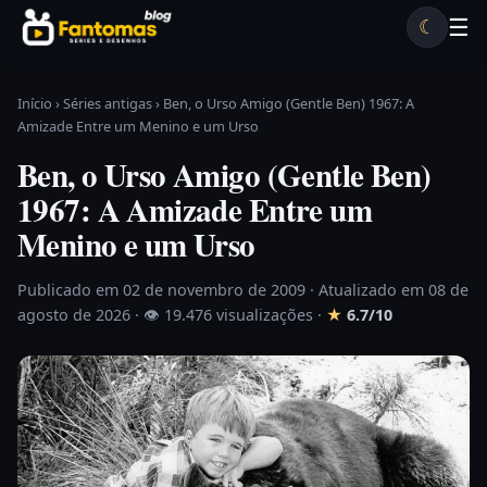
Pular para o conteúdo
☰
☾
Desenhos antigos
Séries antigas
Notícias
Lista A-Z
Início
›
Séries antigas
›
Ben, o Urso Amigo (Gentle Ben) 1967: A
Amizade Entre um Menino e um Urso
Ben, o Urso Amigo (Gentle Ben)
1967: A Amizade Entre um
Menino e um Urso
Publicado em 02 de novembro de 2009
· Atualizado em 08 de
agosto de 2026 ·
👁 19.476 visualizações
·
★
6.7/10