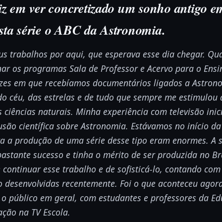
liz em ver concretizado um sonho antigo e
sta série o ABC da Astronomia.
us trabalhos por aqui, que esperava esse dia chegar. Q
ar os programas Sala de Professor e Acervo para o Ensi
zes em que recebíamos documentários ligados a Astron
o céu, das estrelas e de tudo que sempre me estimulou 
ciências naturais. Minha experiência com televisão ini
são científica sobre Astronomia. Estávamos no início d
ra a produção de uma série desse tipo eram enormes. A 
bastante sucesso e tinha o mérito de ser produzida no Br
 continuar esse trabalho e de sofisticá-lo, contando com
 desenvolvidas recentemente. Foi o que aconteceu agora
o público em geral, com estudantes e professores da Ed
ação na TV Escola.