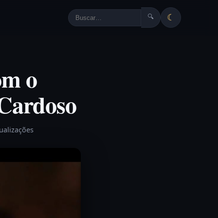
☾
🔍
om o
 Cardoso
sualizações