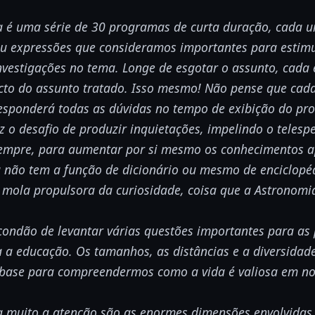
 é uma série de 30 programas de curta duração, cada 
ou expressões que consideramos importantes para estimu
nvestigações no tema. Longe de esgotar o assunto, cada
cto do assunto tratado. Isso mesmo! Não pense que cada
responderá todas as dúvidas no tempo de exibição do p
 o desafio de produzir inquietações, impelindo o telesp
empre, para aumentar por si mesmo os conhecimentos a
 não tem a função de dicionário ou mesmo de enciclopéd
 mola propulsora da curiosidade, coisa que a Astronomi
condão de levantar várias questões importantes para as
 a educação. Os tamanhos, as distâncias e a diversidad
 base para compreendermos como a vida é valiosa em no
muito a atenção são as enormes dimensões envolvidas