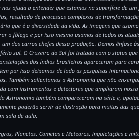
 nos ajuda a entender que estamos na superfície de um
rias, resultado de processos complexos de transformaçõ
ário que é a diversidade da vida. As imagens que usam
rar o fôlego e por isso mesmo usamos de todos os atuai
, um dos carros chefes dessa produção. Demos ênfase às
fério sul. O Cruzeiro do Sul foi tratado com o status qu
onstelações dos índios brasileiros apareceram para cara
Nem por isso deixamos de lado as pesquisas internaciona
dos. Também salientamos a Astronomia que não enxerg
ada com instrumentos e detectores que ampliaram nossa 
 da Astronomia também compareceram na série e, apoia
amente poderão servir de ilustração para muitas das qu
m sala de aula.
gros, Planetas, Cometas e Meteoros, inquietações e mito