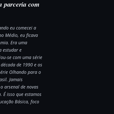
m parceria com
uando eu comecei a
no Médio, eu ficava
omia. Era uma
a estudar e
ciou-se com uma série
a década de 1990 e os
série Olhando para o
asil. Jamais
 o arsenal de novas
. É isso que estamos
ucação Básica, foco