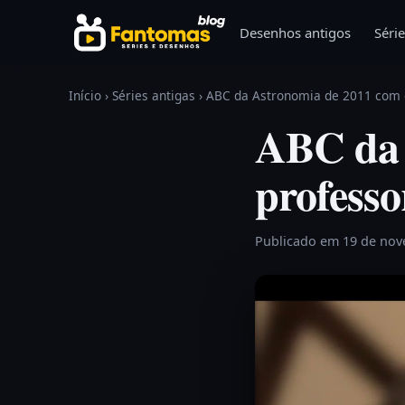
Pular para o conteúdo
Desenhos antigos
Série
Início
›
Séries antigas
›
ABC da Astronomia de 2011 com 
ABC da 
profess
Publicado em 19 de no