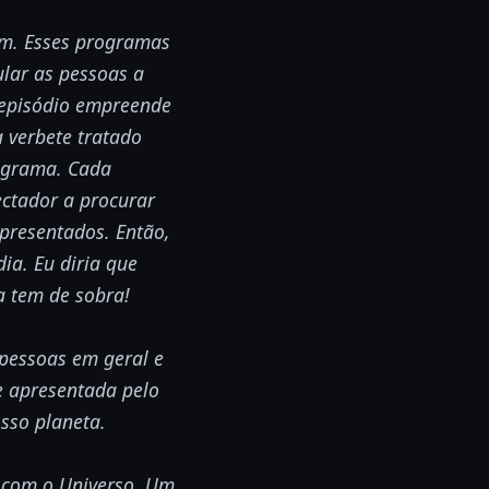
um. Esses programas
lar as pessoas a
 episódio empreende
 verbete tratado
rograma. Cada
ectador a procurar
presentados. Então,
ia. Eu diria que
a tem de sobra!
 pessoas em geral e
e apresentada pelo
sso planeta.
 com o Universo. Um