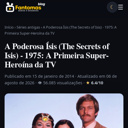
Pular para o conteúdo
☰
☾
Desenhos antigos
Séries antigas
Notícias
Lista A-Z
Início
›
Séries antigas
›
A Poderosa Ísis (The Secrets of Isis) - 1975: A
Primeira Super-Heroína da TV
A Poderosa Ísis (The Secrets of
Isis) - 1975: A Primeira Super-
Heroína da TV
Publicado em 15 de janeiro de 2014
· Atualizado em 06 de
agosto de 2026 ·
👁 56.085 visualizações
·
★
6.4/10