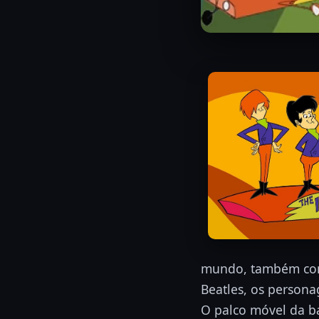
mundo, também comb
Beatles, os person
O palco móvel da b