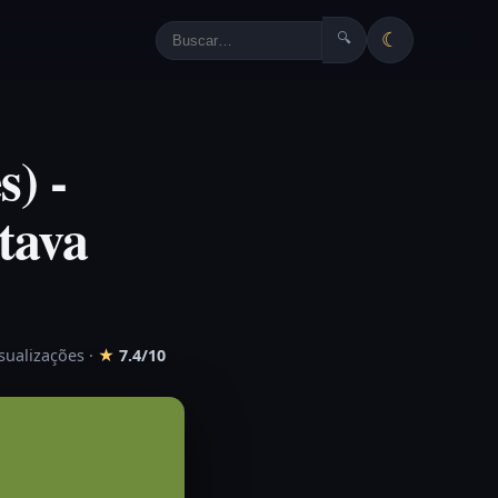
☾
🔍
s) -
tava
isualizações
·
★
7.4/10