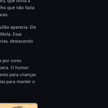
n), que tinha a
lho que não fazia
ras.
ilão aparecia. Ele
-Mola. Essa
órias, destacando
a por cores
rbera. O humor
nto para crianças
adas para manter o