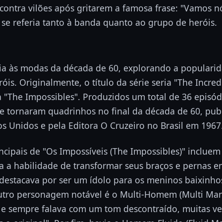
contra vilões após gritarem a famosa frase: "Vamos nós
se referia tanto à banda quanto ao grupo de heróis.
onia às modas da década de 60, explorando a populari
óis. Originalmente, o título da série seria "The Incre
 "The Impossibles". Produzidos um total de 36 episód
e tornaram quadrinhos no final da década de 60, publ
s Unidos e pela Editora O Cruzeiro no Brasil em 1967
ncipais de "Os Impossíveis (The Impossibles)" inclu
ha a habilidade de transformar seus braços e pernas e
 destacava por ser um ídolo para os meninos baixinh
Outro personagem notável é o Multi-Homem (Multi Man)
 e sempre falava com um tom descontraído, muitas ve