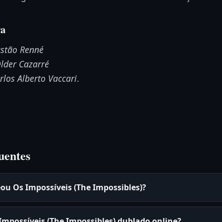
ra
stão Renné
lder Cazarré
rlos Alberto Vaccari
.
uentes
ou Os Impossíveis (The Impossibles)?
 Impossíveis (The Impossibles) dublado online?