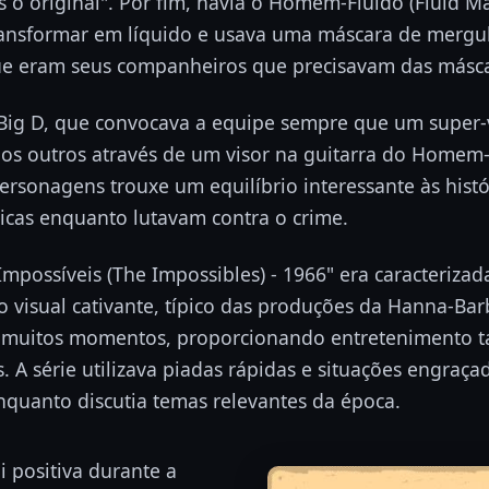
o original". Por fim, havia o Homem-Fluido (Fluid Ma
ransformar em líquido e usava uma máscara de mergu
que eram seus companheiros que precisavam das másca
 Big D, que convocava a equipe sempre que um super-v
os outros através de um visor na guitarra do Homem
ersonagens trouxe um equilíbrio interessante às hist
icas enquanto lutavam contra o crime.
mpossíveis (The Impossibles) - 1966" era caracterizad
lo visual cativante, típico das produções da Hanna-Ba
 muitos momentos, proporcionando entretenimento ta
. A série utilizava piadas rápidas e situações engraç
nquanto discutia temas relevantes da época.
oi positiva durante a