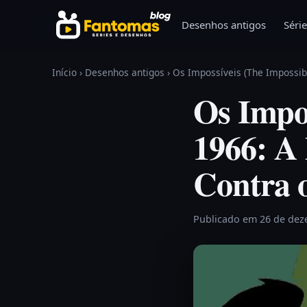
Pular para o conteúdo
Desenhos antigos
Série
Início
›
Desenhos antigos
›
Os Impossíveis (The Impossib
Os Impos
1966: A
Contra 
Publicado em 26 de de