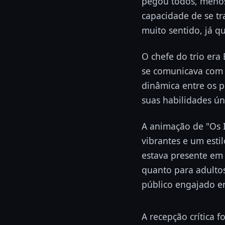
pegou todos, menos 
capacidade de se t
muito sentido, já 
O chefe do trio era
se comunicava com 
dinâmica entre os p
suas habilidades ún
A animação de "Os I
vibrantes e um esti
estava presente em
quanto para adultos
público engajado e
A recepção crítica f