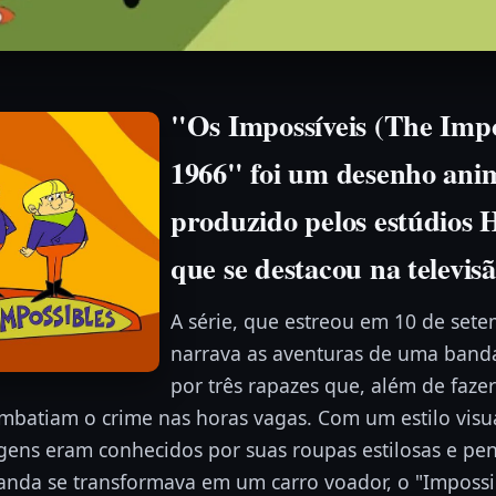
"Os Impossíveis (The Impos
1966" foi um desenho ani
produzido pelos estúdios
que se destacou na televis
A série, que estreou em 10 de set
narrava as aventuras de uma band
por três rapazes que, além de faze
atiam o crime nas horas vagas. Com um estilo visua
agens eram conhecidos por suas roupas estilosas e p
anda se transformava em um carro voador, o "Impossi