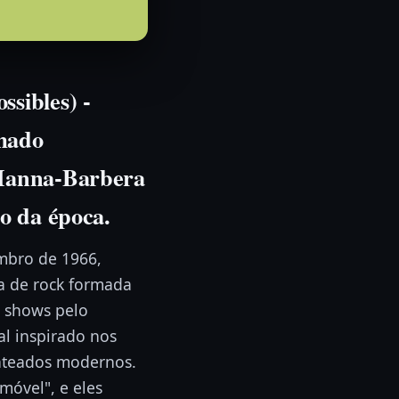
sibles) -
mado
 Hanna-Barbera
ão da época.
embro de 1966,
a de rock formada
r shows pelo
l inspirado nos
enteados modernos.
móvel", e eles