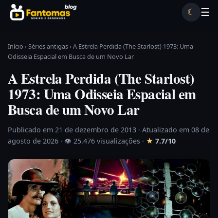
Pular para o conteúdo
☰
☾
Desenhos antigos
Séries antigas
Notícias
Lista A-Z
Início
›
Séries antigas
›
A Estrela Perdida (The Starlost) 1973: Uma
Odisseia Espacial em Busca de um Novo Lar
A Estrela Perdida (The Starlost)
1973: Uma Odisseia Espacial em
Busca de um Novo Lar
Publicado em 21 de dezembro de 2013
· Atualizado em 08 de
agosto de 2026 ·
👁 25.476 visualizações
·
★
7.7/10